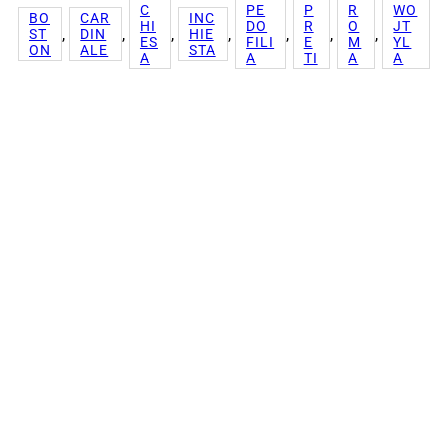
C
PE
P
R
WO
BO
CAR
INC
HI
DO
R
O
JT
, 
, 
, 
, 
, 
, 
, 
ST
DIN
HIE
ES
FILI
E
M
YL
ON
ALE
STA
A
A
TI
A
A