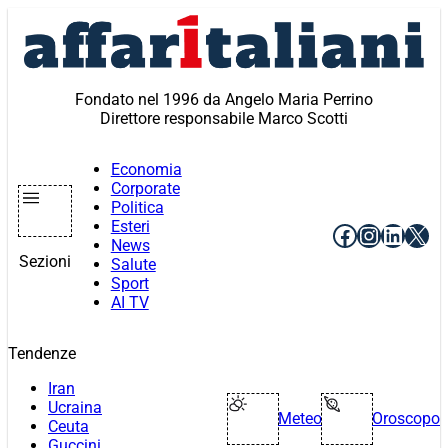
Vai
al
contenuto
Fondato nel 1996 da Angelo Maria Perrino
Direttore responsabile Marco Scotti
Economia
Corporate
Politica
Esteri
Facebook
Instagr
Linke
X
News
Sezioni
Salute
Sport
AI TV
Tendenze
Iran
Ucraina
Meteo
Oroscopo
Ceuta
Guccini