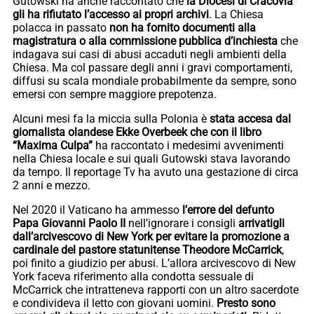
Gutowski ha anche raccontato che
la Diocesi di Cracovia
gli ha rifiutato l’accesso ai propri archivi
. La Chiesa
polacca in passato
non ha fornito documenti alla
magistratura o alla commissione pubblica d’inchiesta
che
indagava sui casi di abusi accaduti negli ambienti della
Chiesa. Ma col passare degli anni i gravi comportamenti,
diffusi su scala mondiale probabilmente da sempre, sono
emersi con sempre maggiore prepotenza.
Alcuni mesi fa la miccia sulla Polonia è
stata accesa dal
giornalista olandese Ekke Overbeek che con il libro
“Maxima Culpa”
ha raccontato i medesimi avvenimenti
nella Chiesa locale e sui quali Gutowski stava lavorando
da tempo. Il reportage Tv ha avuto una gestazione di circa
2 anni e mezzo.
Nel 2020 il Vaticano ha ammesso
l’errore del defunto
Papa Giovanni Paolo II
nell’ignorare i consigli
arrivatigli
dall’arcivescovo di New York per evitare la promozione a
cardinale del pastore statunitense Theodore McCarrick
,
poi finito a giudizio per abusi. L’allora arcivescovo di New
York faceva riferimento alla condotta sessuale di
McCarrick che intratteneva rapporti con un altro sacerdote
e condivideva il letto con giovani uomini.
Presto sono