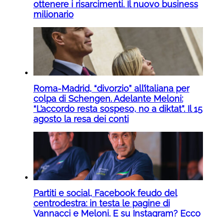
ottenere i risarcimenti. Il nuovo business
milionario
Roma-Madrid, “divorzio” all’italiana per
colpa di Schengen. Adelante Meloni:
“L’accordo resta sospeso, no a diktat”. Il 15
agosto la resa dei conti
Partiti e social, Facebook feudo del
centrodestra: in testa le pagine di
Vannacci e Meloni. E su Instagram? Ecco