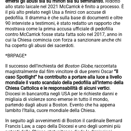
emersi gli abusi sia su minori sia su seminaristi.
Ridotto
allo stato laicale nel 2021 McCarrick è finito a processo. È
il più alto prelato negli Usa a finirci con accuse di
pedofilia. Il dramma è che sulla base di documenti e oltre
90 interviste a testimoni, è stato redatto un rapporto che
mostrava come la prima accusa ufficiale di pedofilia
contro McCarrick fosse stata fatta solo nel 2017, anno in
cui la Chiesa comincia con forza a sanzionare anche chi
ha coperto gli abusi dei sacerdoti.
*BRPAGE*
Il successo dell’inchiesta del
Boston Globe
, raccontata
magistralmente dal film vincitore di due premi Oscar
“Il
caso Spotlight” ha contribuito a portare alla luce a livello
mondiale il vasto scandalo della pedofilia all’interno della
Chiesa Cattolica e le responsabilità di alcuni vertic
i.
Diocesi in bancarotta negli USA per le richieste danni e
migliaia di violenze sono emerse in tutto il mondo,
partendo dagli abusi a Boston. Evento che ha appena
lambito l’Italia, cuore mondiale della Chiesa.
In seguito agli avvenimenti di Boston il cardinale Bernard
Francis Law, a capo della Diocesi e uno degli uomini più