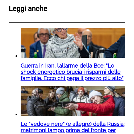
Leggi anche
Guerra in Iran, l’allarme della Bce: “Lo
shock energetico brucia i risparmi delle
famiglie. Ecco chi paga il prezzo più alto”
Le “vedove nere” (e allegre) della Russia:
matrimoni lampo prima del fronte per