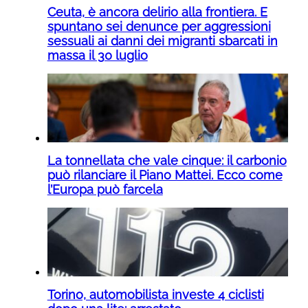
Ceuta, è ancora delirio alla frontiera. E
spuntano sei denunce per aggressioni
sessuali ai danni dei migranti sbarcati in
massa il 30 luglio
La tonnellata che vale cinque: il carbonio
può rilanciare il Piano Mattei. Ecco come
l’Europa può farcela
Torino, automobilista investe 4 ciclisti