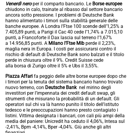
Venerdì nero
per il comparto bancario. Le
Borse europee
chiudono in calo, trainate al ribasso dal settore bancario
ancora sotto pressione. I problemi di Deutsche Bank
hanno alimentato i timori sulla stabilità generale delle
banche europee. A Londra l’Ftse 100 scende dell’1,25% a
7.405,89 punti, a Parigi il Cac 40 cede l’1,74% a 7.015,10
punti, a Francoforte il Dax lascia sul terreno l’1,67%
a 14.956,85 punti. A
Milano l’Ftse Mib
perde il 2,23%,
maglia nera in Europa. I costi per assicurarsi contro il
rischio di default di Deutsche Bank sono balzati e il titolo
perde in chiusura oltre il 9%. Credit Suisse cede
alla borsa di Zurigo oltre il 5% e Ubs il 3,55%.
Piazza Affari
fa peggio delle altre borse europee dopo che
i timori per la tenuta del sistema bancario hanno trovato
nuovo terreno, con
Deutsche Bank
nel mirino degli
investitori per l’impennata dei credit default swap, gli
strumenti che misurano la probabilità di un default. Gli
operatori sul chi va là hanno punito il titolo dell’istituto
tedesco e le preoccupazioni hanno presto contagiato i
listini. Vittima designata i bancari, con cali più ampi della
media del paniere: Unicredit ha ceduto il 4,06%, Intesa sul
-2,41%, Bpm -4,14%, Bper -4,04%. Giù anche gli altri
finanziari.