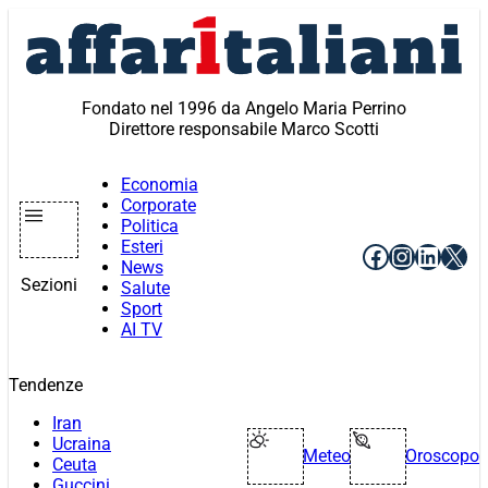
Vai
al
contenuto
Fondato nel 1996 da Angelo Maria Perrino
Direttore responsabile Marco Scotti
Economia
Corporate
Politica
Esteri
Facebook
Instagr
Linke
X
News
Sezioni
Salute
Sport
AI TV
Tendenze
Iran
Ucraina
Meteo
Oroscopo
Ceuta
Guccini