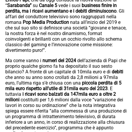
“
Sarabanda”
su
Canale 5
vede i suoi
business finire in
perdita, ma i ricavi aumentano e i debiti diminuiscono
. Gli
affari del conduttore televisivo sono raggruppati nella
romana
Pop Media Production
nata all’inizio del 2019 e
che sul suo sito si definisce una società “giovane e tenace,
la nostra forza è nel nostro dinamismo, format
coinvolgenti e brillanti con un occhio rivolto allo schema
classico del gaming e l’innovazione come missione:
divertimento puro!”.
Ma come vanno i
numeri del 2024
dell’azienda di Papi che
proprio qualche giorno fa ha depositato il suo sesto
bilancio? A fronte di un capitale di 10mila euro e di
debiti
che anno su anno sono crollati da 2,8 milioni a 97mila
euro, l’ultima riga s’è chiusa con una
piccola perdita di 5
mila euro rispetto all’utile di 31mila euro del 2023
. E
tuttavia
i ricavi sono balzati da 147mila euro a oltre 2
milioni
costituiti per 1,6 milioni dalla voce “variazione dei
lavori in corso su ordinazione” che la nota integrativa
spiega essere riferita “alla commessa di una produzione di
un programma di intrattenimento televisivo, di durata
inferiore a un anno, in corso di realizzazione alla chiusura
del precedente esercizio”, programma che è appunto