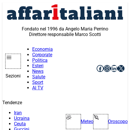
Vai
al
contenuto
Fondato nel 1996 da Angelo Maria Perrino
Direttore responsabile Marco Scotti
Economia
Corporate
Politica
Esteri
Facebook
Instagr
Linke
X
News
Sezioni
Salute
Sport
AI TV
Tendenze
Iran
Ucraina
Meteo
Oroscopo
Ceuta
Guccini