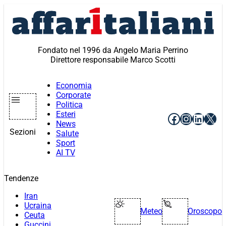
Vai
al
contenuto
Fondato nel 1996 da Angelo Maria Perrino
Direttore responsabile Marco Scotti
Economia
Corporate
Politica
Esteri
Facebook
Instagr
Linke
X
News
Sezioni
Salute
Sport
AI TV
Tendenze
Iran
Ucraina
Meteo
Oroscopo
Ceuta
Guccini