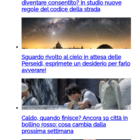
diventare consentito? In studio nuove
regole del codice della strada
Sguardo rivolto al cielo in attesa delle
Perseidi, esprimete un desiderio per farlo
avverare!
Caldo, quando finisce? Ancora 19 città in
bollino rosso: cosa cambia dalla
prossima settimana