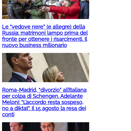
Le “vedove nere” (e allegre) della
Russia: matrimoni lampo prima del
fronte per ottenere i risarcimenti. Il
nuovo business milionario
Roma-Madrid, “divorzio” all’italiana
per colpa di Schengen. Adelante
Meloni: “L’accordo resta sospeso,
no a diktat”. Il 15 agosto la resa dei
conti