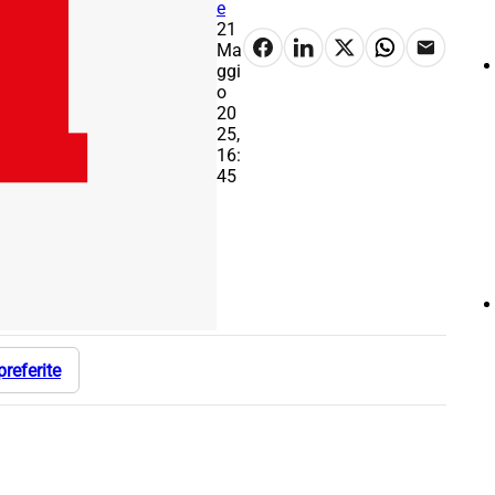
e
21
Ma
ggi
o
20
25,
16:
45
preferite