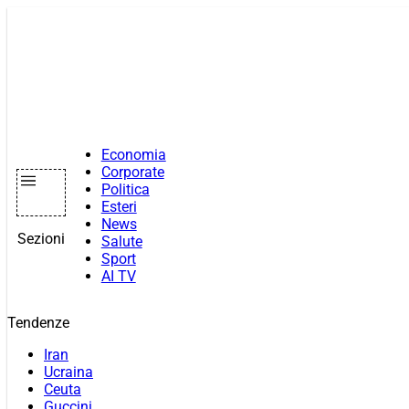
Vai
al
contenuto
Economia
Corporate
Politica
Esteri
News
Sezioni
Salute
Sport
AI TV
Tendenze
Iran
Ucraina
Ceuta
Guccini