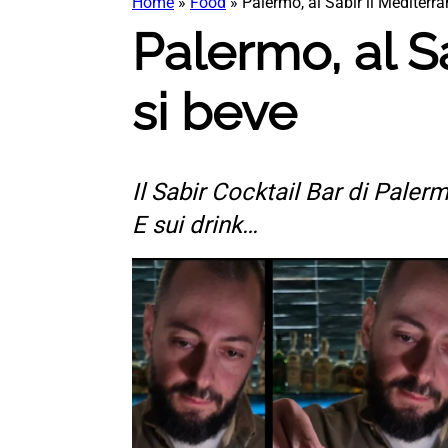
Home
»
Food
»
Palermo, al Sabir il Mediterr
Palermo, al S
si beve
Il Sabir Cocktail Bar di Paler
E sui drink…