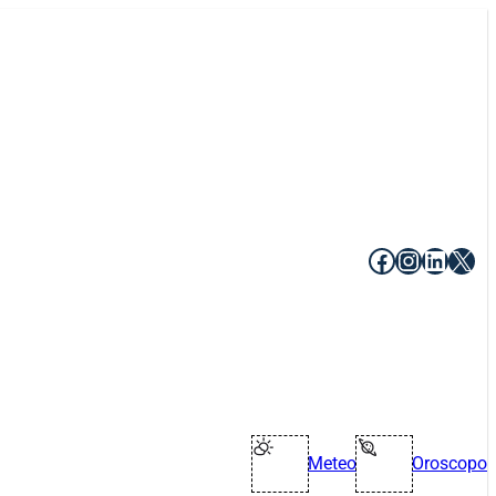
Facebook
Instagr
Linke
X
Meteo
Oroscopo