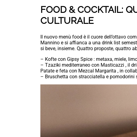
FOOD & COCKTAIL: Q
CULTURALE
Il nuovo menù food è il cuore dell’ottavo co
Mannino e si affianca a una drink list semest
si beve, insieme. Quattro proposte, quattro a
– Kofte con Gipsy Spice : metaxa, miele, lim
– Tzaziki mediterraneo con Masticazzi , il dr
Patate e feta con Mezcal Margarita , in col
– Bruschetta con stracciatella e pomodorini se