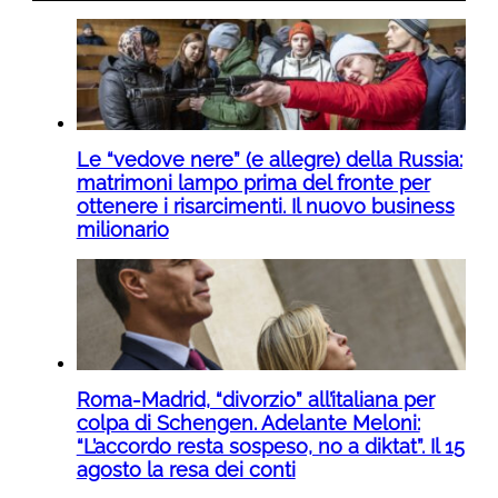
Le “vedove nere” (e allegre) della Russia:
matrimoni lampo prima del fronte per
ottenere i risarcimenti. Il nuovo business
milionario
Roma-Madrid, “divorzio” all’italiana per
colpa di Schengen. Adelante Meloni:
“L’accordo resta sospeso, no a diktat”. Il 15
agosto la resa dei conti