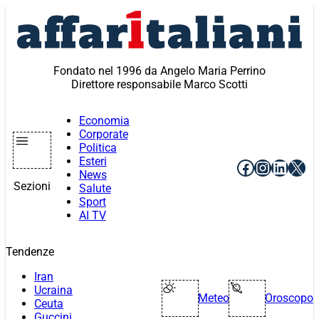
Vai
al
contenuto
Fondato nel 1996 da Angelo Maria Perrino
Direttore responsabile Marco Scotti
Economia
Corporate
Politica
Esteri
Facebook
Instagr
Linke
X
News
Sezioni
Salute
Sport
AI TV
Tendenze
Iran
Ucraina
Meteo
Oroscopo
Ceuta
Guccini