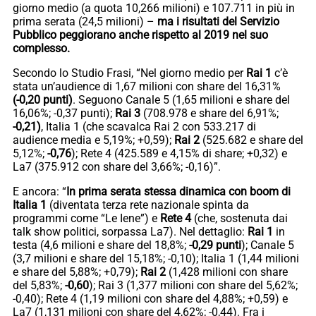
giorno medio (a quota 10,266 milioni) e 107.711 in più in
prima serata (24,5 milioni) –
ma i risultati del Servizio
Pubblico peggiorano anche rispetto al 2019 nel suo
complesso.
Secondo lo Studio Frasi, “Nel giorno medio per
Rai 1
c’è
stata un’audience di 1,67 milioni con share del 16,31%
(-0,20 punti)
. Seguono Canale 5 (1,65 milioni e share del
16,06%; -0,37 punti);
Rai 3
(708.978 e share del 6,91%;
-0,21)
, Italia 1 (che scavalca Rai 2 con 533.217 di
audience media e 5,19%; +0,59);
Rai 2
(525.682 e share del
5,12%;
-0,76
); Rete 4 (425.589 e 4,15% di share; +0,32) e
La7 (375.912 con share del 3,66%; -0,16)”.
E ancora: “
In prima serata stessa dinamica con boom di
Italia 1
(diventata terza rete nazionale spinta da
programmi come “Le Iene”) e
Rete 4
(che, sostenuta dai
talk show politici, sorpassa La7). Nel dettaglio:
Rai 1
in
testa (4,6 milioni e share del 18,8%;
-0,29 punti
); Canale 5
(3,7 milioni e share del 15,18%; -0,10); Italia 1 (1,44 milioni
e share del 5,88%; +0,79);
Rai 2
(1,428 milioni con share
del 5,83%;
-0,60
); Rai 3 (1,377 milioni con share del 5,62%;
-0,40); Rete 4 (1,19 milioni con share del 4,88%; +0,59) e
La7 (1,131 milioni con share del 4,62%; -0,44). Fra i