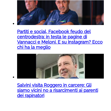
Partiti e social, Facebook feudo del
centrodestra: in testa le pagine di
Vannacci e Meloni. E su Instagram? Ecco
chi ha la meglio
Salvini visita Roggero in carcere: Gli
siamo vicini no a risarcimenti ai parenti
dei rapinatori