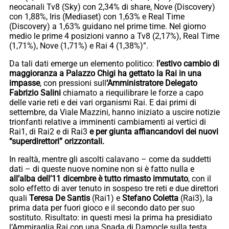
neocanali Tv8 (Sky) con 2,34% di share, Nove (Discovery)
con 1,88%, Iris (Mediaset) con 1,63% e Real Time
(Discovery) a 1,63% guidano nel prime time. Nel giorno
medio le prime 4 posizioni vanno a Tv8 (2,17%), Real Time
(1,71%), Nove (1,71%) e Rai 4 (1,38%)”.
Da tali dati emerge un elemento politico:
l’estivo cambio di
maggioranza a Palazzo Chigi ha gettato la Rai in una
impasse
, con pressioni sull
‘Amministratore Delegato
Fabrizio Salini
chiamato a riequilibrare le forze a capo
delle varie reti e dei vari organismi Rai. E dai primi di
settembre, da Viale Mazzini, hanno iniziato a uscire notizie
trionfanti relative a imminenti cambiamenti ai vertici di
Rai1, di Rai2 e di Rai3
e per giunta affiancandovi dei nuovi
“superdirettori” orizzontali.
In realtà, mentre gli ascolti calavano – come da suddetti
dati – di queste nuove nomine non si è fatto nulla e
all’alba dell’11 dicembre è tutto rimasto immutato
, con il
solo effetto di aver tenuto in sospeso tre reti e due direttori
quali
Teresa De Santis
(Rai1) e
Stefano Coletta
(Rai3), la
prima data per fuori gioco e il secondo dato per suo
sostituto. Risultato: in questi mesi la prima ha presidiato
l’Ammiraglia Rai con una Spada di Damocle sulla testa