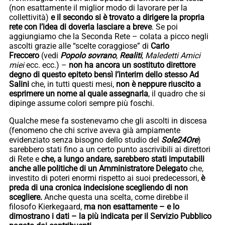
(non esattamente il miglior modo di lavorare per la
collettività)
e il secondo si è trovato a dirigere la propria
rete con l’idea di doverla lasciare a breve
. Se poi
aggiungiamo che la Seconda Rete – colata a picco negli
ascolti grazie alle “scelte coraggiose” di
Carlo
Freccero
(vedi
Popolo sovrano
,
Realiti
,
Maledetti Amici
miei
ecc. ecc.) –
non ha ancora un sostituto direttore
degno di questo epiteto bensì l’interim dello stesso Ad
Salini
che, in tutti questi mesi,
non è neppure riuscito a
esprimere un nome al quale assegnarla
, il quadro che si
dipinge assume colori sempre più foschi.
Qualche mese fa sostenevamo che gli ascolti in discesa
(fenomeno che chi scrive aveva già ampiamente
evidenziato senza bisogno dello studio del
Sole24Ore
)
sarebbero stati fino a un certo punto ascrivibili ai direttori
di Rete e
che, a lungo andare, sarebbero stati imputabili
anche alle politiche di un Amministratore Delegato
che,
investito di poteri enormi rispetto ai suoi predecessori,
è
preda di una cronica indecisione scegliendo di non
scegliere.
Anche questa una scelta, come direbbe il
filosofo Kierkegaard,
ma non esattamente – e lo
dimostrano i dati – la più indicata per il Servizio Pubblico