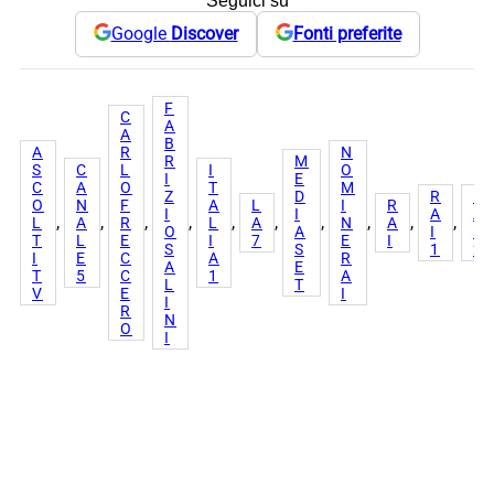
Seguici su
Google
Discover
Fonti preferite
F
C
A
A
B
A
R
N
R
M
S
C
L
I
O
I
E
C
A
O
T
M
Z
D
R
R
O
N
F
A
L
I
R
I
I
A
A
, 
, 
, 
, 
, 
, 
, 
, 
, 
, 
L
A
R
L
A
N
A
O
A
I
I
T
L
E
I
7
E
I
S
S
1
2
I
E
C
A
R
A
E
T
5
C
1
A
L
T
V
E
I
I
R
N
O
I