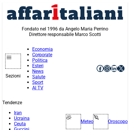
Vai
al
contenuto
Fondato nel 1996 da Angelo Maria Perrino
Direttore responsabile Marco Scotti
Economia
Corporate
Politica
Esteri
Facebook
Instagr
Linke
X
News
Sezioni
Salute
Sport
AI TV
Tendenze
Iran
Ucraina
Meteo
Oroscopo
Ceuta
Guccini