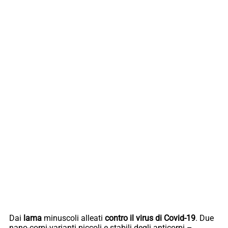
Dai
lama
minuscoli alleati
contro il
virus di Covid-19
. Due
nano-corpi-varianti piccoli e stabili degli anticorpi –