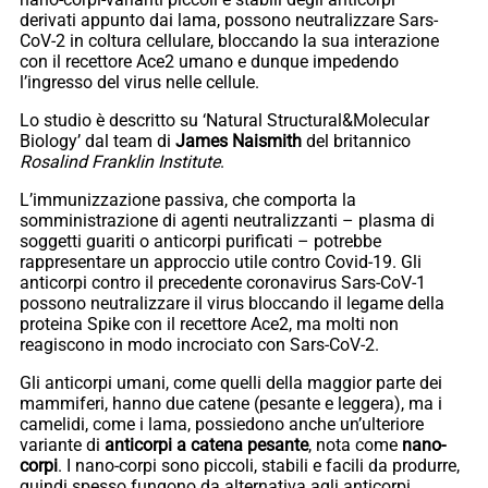
derivati ​​appunto dai lama, possono neutralizzare Sars-
CoV-2 in coltura cellulare, bloccando la sua interazione
con il recettore Ace2 umano e dunque impedendo
l’ingresso del virus nelle cellule.
Lo studio è descritto su ‘Natural Structural&Molecular
Biology’ dal team di
James Naismith
del britannico
Rosalind Franklin Institute
.
L’immunizzazione passiva, che comporta la
somministrazione di agenti neutralizzanti – plasma di
soggetti guariti o anticorpi purificati – potrebbe
rappresentare un approccio utile contro Covid-19. Gli
anticorpi contro il precedente coronavirus Sars-CoV-1
possono neutralizzare il virus bloccando il legame della
proteina Spike con il recettore Ace2, ma molti non
reagiscono in modo incrociato con Sars-CoV-2.
Gli anticorpi umani, come quelli della maggior parte dei
mammiferi, hanno due catene (pesante e leggera), ma i
camelidi, come i lama, possiedono anche un’ulteriore
variante di
anticorpi a catena pesante
, nota come
nano-
corpi
. I nano-corpi sono piccoli, stabili e facili da produrre,
quindi spesso fungono da alternativa agli anticorpi