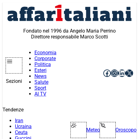
Vai
al
contenuto
Fondato nel 1996 da Angelo Maria Perrino
Direttore responsabile Marco Scotti
Economia
Corporate
Politica
Esteri
Facebook
Instagr
Linke
X
News
Sezioni
Salute
Sport
AI TV
Tendenze
Iran
Ucraina
Meteo
Oroscopo
Ceuta
Guccini