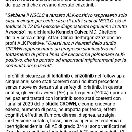
dei pazienti che avevano ricevuto crizotinib.
“
Sebbene il NSCLC avanzato ALK-positivo rappresenti solo
circa il cinque per cento circa di tutti i casi di NSCLC, ciò si
traduce in 72.000 persone diagnosticate ogni anno in tutto
il mondo
”, ha dichiarato
Kenneth
Culver
, MD, Direttore
della Ricerca e degli Affari Clinici dell’organizzazione no-
profit ALK Positive. “
Questi nuovi risultati dello studio
CROWN rappresentano un progresso significativo nel
trattamento di prima linea del carcinoma polmonare ALK-
positivo, che ha portato ad importanti miglioramenti per la
comunità dei pazienti
”.
I profili di sicurezza di
lorlatinib
e
crizotinib
nel follow-up a
cinque anni sono stati coerenti con i risultati precedenti,
senza nuove evidenze sulla safety di lorlatinib. In questa
analisi, gli eventi avversi (AE) più frequenti (≥20%) riportati
nei pazienti trattati con lorlatinib sono stati coerenti con
l’analisi 2020 dello
studio CROWN
, e comprendevano
edema, aumento di peso, neuropatia periferica, effetti
cognitivi, effetti sull’umore, diarrea, dispnea, artralgia,
ipertensione, cefalea, tosse, piressia ipercolesterolemia e
ipertrigliceridemia. Gli AE di grado 3/4 si sono verificati nel
77% dei pazienti con lorlatinib e nel 57% con crizotinib. Gli