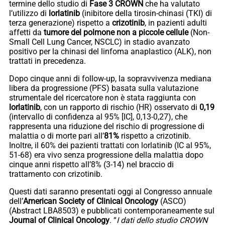
termine dello studio di
Fase 3 CROWN
che ha valutato
l’utilizzo di
lorlatinib
(inibitore della tirosin-chinasi (TKI) di
terza generazione) rispetto a
crizotinib
, in pazienti adulti
affetti da
tumore del polmone non a piccole cellule
(Non-
Small Cell Lung Cancer, NSCLC) in stadio avanzato
positivo per la chinasi del linfoma anaplastico (ALK), non
trattati in precedenza.
Dopo cinque anni di follow-up, la sopravvivenza mediana
libera da progressione (PFS) basata sulla valutazione
strumentale del ricercatore non è stata raggiunta con
lorlatinib
, con un rapporto di rischio (HR) osservato di
0,19
(intervallo di confidenza al 95% [IC], 0,13-0,27), che
rappresenta una riduzione del rischio di progressione di
malattia o di morte pari all’
81%
rispetto a crizotinib.
Inoltre, il 60% dei pazienti trattati con lorlatinib (IC al 95%,
51-68) era vivo senza progressione della malattia dopo
cinque anni rispetto all’8% (3-14) nel braccio di
trattamento con crizotinib.
Questi dati saranno presentati oggi al Congresso annuale
dell’
American Society of Clinical Oncology
(ASCO)
(Abstract LBA8503) e pubblicati contemporaneamente sul
Journal of Clinical Oncology
. “
I dati dello studio CROWN