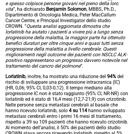
e spesso colpisce persone giovani nel pieno della loro
vita
”, ha dichiarato
Benjamin Solomon
, MBBS, Ph.D.,
Dipartimento di Oncologia Medica, Peter MacCallum
Cancer Centre, e Principal Investigator dello studio
CROWN. “
Questa analisi aggiornata dimostra che
lorlatinib ha aiutato i pazienti a vivere più a lungo senza
progressione della malattia, la maggior parte ha ottenuto
benefici duraturi per oltre cinque anni e quasi tutti senza
progressione della malattia a livello cerebrale. Questi
miglioramenti negli outcome dei pazienti con NSCLC ALK-
positivo rappresentano un progresso davvero notevole nel
trattamento del cancro del polmone
”.
Lorlatinib
, inoltre, ha mostrato una riduzione del
94%
del
rischio di sviluppare una progressione intracranica (IC)
(HR, 0,06; 95% CI, 0,03-0,12). Il tempo mediano alla
progressione IC non è stato raggiunto (95% CI, NR-NR) con
lorlatinib ed è stato di 16,4 mesi (12,7-21,9) con crizotinib.
Nelle persone senza metastasi cerebrali al basale che
hanno ricevuto lorlatinib, solo
4 su 114
hanno sviluppato
metastasi cerebrali entro i primi 16 mesi di trattamento,
rispetto a 39 su 109 pazienti che hanno ricevuto crizotinib.
Al momento dell’analisi, il 50% dei pazienti dello studio
CROWN stava ancora ricevendo lorlatinib, rispetto al 5%