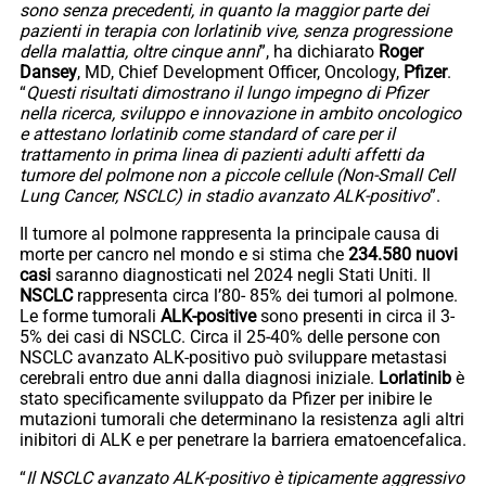
sono senza precedenti, in quanto la maggior parte dei
pazienti in terapia con lorlatinib vive, senza progressione
della malattia, oltre cinque anni
”, ha dichiarato
Roger
Dansey
, MD, Chief Development Officer, Oncology,
Pfizer
.
“
Questi risultati dimostrano il lungo impegno di Pfizer
nella ricerca, sviluppo e innovazione in ambito oncologico
e attestano lorlatinib come standard of care per il
trattamento in prima linea di pazienti adulti affetti da
tumore del polmone non a piccole cellule (Non-Small Cell
Lung Cancer, NSCLC) in stadio avanzato ALK-positivo
”.
Il tumore al polmone rappresenta la principale causa di
morte per cancro nel mondo e si stima che
234.580 nuovi
casi
saranno diagnosticati nel 2024 negli Stati Uniti. Il
NSCLC
rappresenta circa l’80- 85% dei tumori al polmone.
Le forme tumorali
ALK-positive
sono presenti in circa il 3-
5% dei casi di NSCLC. Circa il 25-40% delle persone con
NSCLC avanzato ALK-positivo può sviluppare metastasi
cerebrali entro due anni dalla diagnosi iniziale.
Lorlatinib
è
stato specificamente sviluppato da Pfizer per inibire le
mutazioni tumorali che determinano la resistenza agli altri
inibitori di ALK e per penetrare la barriera ematoencefalica.
“
Il NSCLC avanzato ALK-positivo è tipicamente aggressivo