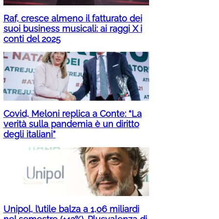
Raf, cresce almeno il fatturato dei
suoi business musicali: ai raggi X i
conti del 2025
Covid, Meloni replica a Conte: “La
verità sulla pandemia è un diritto
degli italiani”
Unipol, l’utile balza a 1,06 miliardi