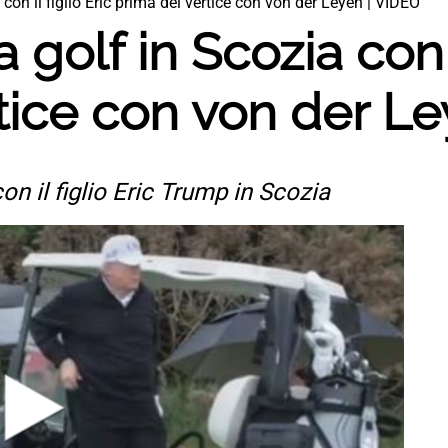
con il figlio Eric prima del vertice con von der Leyen | VIDEO
golf in Scozia con il
tice con von der L
con il figlio Eric Trump in Scozia