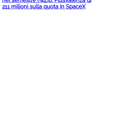
nel semestre (+42%). Plusvalenza di
211 milioni sulla quota in SpaceX