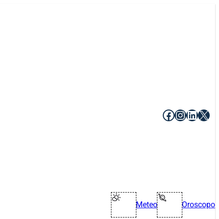
Facebook
Instagr
Linke
X
Meteo
Oroscopo