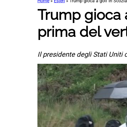
Home
»
Esteri
»
Trump gioca a golf in Scozia 
Trump gioca a 
prima del ver
Il presidente degli Stati Uniti 