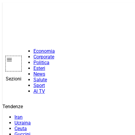
Vai
al
contenuto
Economia
Corporate
Politica
Esteri
News
Sezioni
Salute
Sport
AI TV
Tendenze
Iran
Ucraina
Ceuta
Guccini