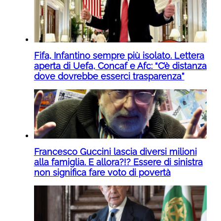
Fifa, Infantino sempre più isolato. Lettera
aperta di Uefa, Concaf e Afc: “C’è distanza
dove dovrebbe esserci trasparenza”
Francesco Guccini lascia diversi milioni
alla famiglia. E allora?!? Essere di sinistra
non significa fare voto di povertà