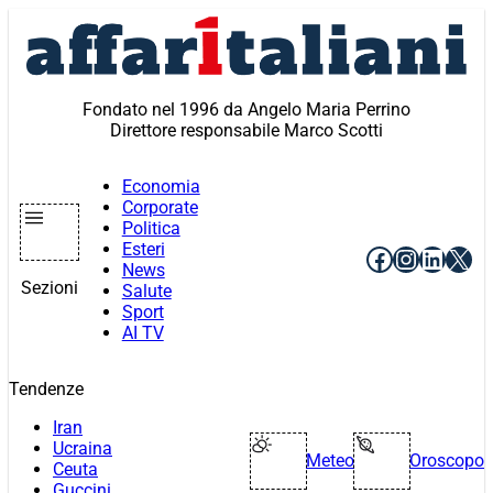
Vai
al
contenuto
Fondato nel 1996 da Angelo Maria Perrino
Direttore responsabile Marco Scotti
Economia
Corporate
Politica
Esteri
Facebook
Instagr
Linke
X
News
Sezioni
Salute
Sport
AI TV
Tendenze
Iran
Ucraina
Meteo
Oroscopo
Ceuta
Guccini