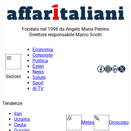
Vai
al
contenuto
Fondato nel 1996 da Angelo Maria Perrino
Direttore responsabile Marco Scotti
Economia
Corporate
Politica
Esteri
Facebook
Instagr
Linke
X
News
Sezioni
Salute
Sport
AI TV
Tendenze
Iran
Ucraina
Meteo
Oroscopo
Ceuta
Guccini