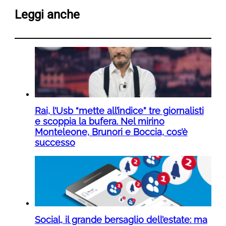
Leggi anche
Rai, l’Usb “mette all’indice” tre giornalisti
e scoppia la bufera. Nel mirino
Monteleone, Brunori e Boccia, cos’è
successo
Social, il grande bersaglio dell’estate: ma