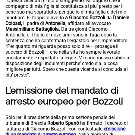
“Questa vicenda mi sta distruggendo. Mi auguro che il
compagno di mia figlia si costituisca al piu’ presto per il
bene suo ma soprattutto per quello di mia figlia e del mio
nipotino”. E’ l’appello rivolto
a Giacomo Bozzoli
da
Daniele
Colossi,
il padre di
Antonella
, affidato all’avvocato
Massimiliano Battagliola.
Da tre giorni Giacomo,
Antonella e il figlio di nove anni sono in fuga dopo la
sentenza che ha confermato l’ergastolo per l’imprenditore.
“Per quanto mi riguarda posso solo dire – prosegue il
suocero di Bozzoli – che nella vita ho sempre lavorato
onestamente e rispettato la legge. Mi sono messo subito a
disposizione degli inquirenti perche’ credo sia la cosa
migliore per tutti. Spero che questa vicenda si concluda al
piu’ presto”.
L’emissione del mandato di
arresto europeo per Bozzoli
Solo ieri il presidente della prima sezione penale del
tribunale di Brescia
Roberto Spanò
ha firmato il decreto di
latitanza di Giacomo Bozzoli, con contestuale
emissione
di un mandato di arresto europeo.
Nella giornata di