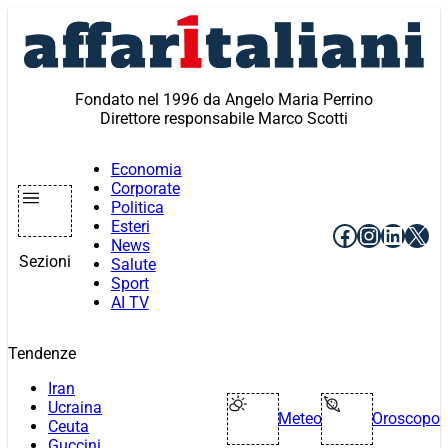
Vai
al
contenuto
Fondato nel 1996 da Angelo Maria Perrino
Direttore responsabile Marco Scotti
Economia
Corporate
Politica
Esteri
Facebook
Instagr
Linke
X
News
Sezioni
Salute
Sport
AI TV
Tendenze
Iran
Ucraina
Meteo
Oroscopo
Ceuta
Guccini