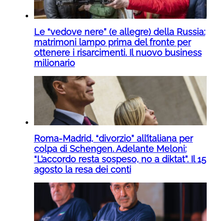
Le “vedove nere” (e allegre) della Russia:
matrimoni lampo prima del fronte per
ottenere i risarcimenti. Il nuovo business
milionario
Roma-Madrid, “divorzio” all’italiana per
colpa di Schengen. Adelante Meloni:
“L’accordo resta sospeso, no a diktat”. Il 15
agosto la resa dei conti