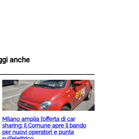
ggi anche
Milano amplia l’offerta di car
sharing: il Comune apre il bando
per nuovi operatori e punta
sull’elettrico