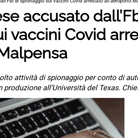
all’Fbi di spionaggio sui vaccini Covid arrestato all’aeroporto 
ese accusato dall’Fb
i vaccini Covid arr
o Malpensa
lto attività di spionaggio per conto di aut
n produzione all’Università del Texas. Chie