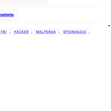
preferite
, 
, 
, 
, 
FBI
HACKER
MALPENSA
SPIONAGGIO