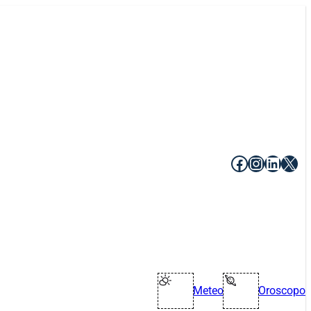
Facebook
Instagr
Linke
X
Meteo
Oroscopo