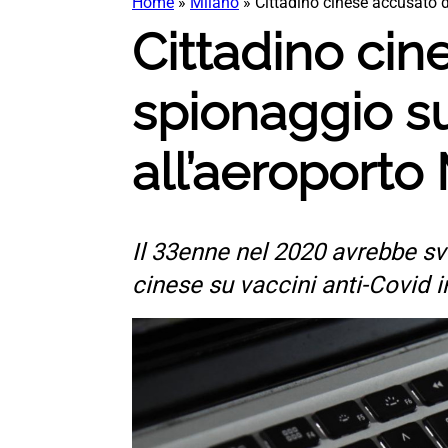
Home
»
Milano
»
Cittadino cinese accusato d
Cittadino cin
spionaggio su
all’aeroport
Il 33enne nel 2020 avrebbe svo
cinese su vaccini anti-Covid i