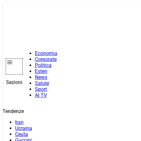
Vai
al
contenuto
Economia
Corporate
Politica
Esteri
News
Sezioni
Salute
Sport
AI TV
Tendenze
Iran
Ucraina
Ceuta
Guccini