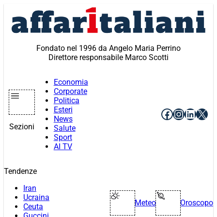
Vai
al
contenuto
Fondato nel 1996 da Angelo Maria Perrino
Direttore responsabile Marco Scotti
Economia
Corporate
Politica
Esteri
Facebook
Instagr
Linke
X
News
Sezioni
Salute
Sport
AI TV
Tendenze
Iran
Ucraina
Meteo
Oroscopo
Ceuta
Guccini