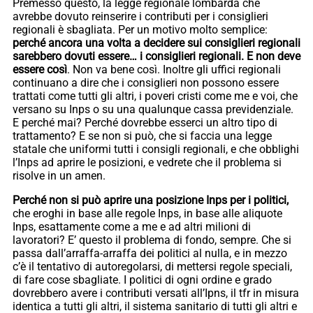
Premesso questo, la legge regionale lombarda che
avrebbe dovuto reinserire i contributi per i consiglieri
regionali è sbagliata. Per un motivo molto semplice:
perché ancora una volta a decidere sui consiglieri regionali
sarebbero dovuti essere… i consiglieri regionali. E non deve
essere così
. Non va bene così. Inoltre gli uffici regionali
continuano a dire che i consiglieri non possono essere
trattati come tutti gli altri, i poveri cristi come me e voi, che
versano su Inps o su una qualunque cassa previdenziale.
E perché mai? Perché dovrebbe esserci un altro tipo di
trattamento? E se non si può, che si faccia una legge
statale che uniformi tutti i consigli regionali, e che obblighi
l’Inps ad aprire le posizioni, e vedrete che il problema si
risolve in un amen.
Perché non si può aprire una posizione Inps per i politici,
che eroghi in base alle regole Inps, in base alle aliquote
Inps, esattamente come a me e ad altri milioni di
lavoratori? E’ questo il problema di fondo, sempre. Che si
passa dall’arraffa-arraffa dei politici al nulla, e in mezzo
c’è il tentativo di autoregolarsi, di mettersi regole speciali,
di fare cose sbagliate. I politici di ogni ordine e grado
dovrebbero avere i contributi versati all’Ipns, il tfr in misura
identica a tutti gli altri, il sistema sanitario di tutti gli altri e