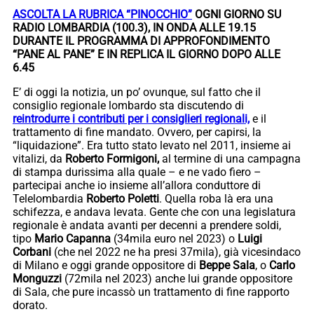
ASCOLTA LA RUBRICA “PINOCCHIO”
OGNI GIORNO SU
RADIO LOMBARDIA (100.3), IN ONDA ALLE 19.15
DURANTE IL PROGRAMMA DI APPROFONDIMENTO
“PANE AL PANE” E IN REPLICA IL GIORNO DOPO ALLE
6.45
E’ di oggi la notizia, un po’ ovunque, sul fatto che il
consiglio regionale lombardo sta discutendo di
reintrodurre i contributi per i consiglieri regionali,
e il
trattamento di fine mandato. Ovvero, per capirsi, la
“liquidazione”. Era tutto stato levato nel 2011, insieme ai
vitalizi, da
Roberto Formigoni,
al termine di una campagna
di stampa durissima alla quale – e ne vado fiero –
partecipai anche io insieme all’allora conduttore di
Telelombardia
Roberto Poletti
. Quella roba là era una
schifezza, e andava levata. Gente che con una legislatura
regionale è andata avanti per decenni a prendere soldi,
tipo
Mario Capanna
(34mila euro nel 2023) o
Luigi
Corbani
(che nel 2022 ne ha presi 37mila), già vicesindaco
di Milano e oggi grande oppositore di
Beppe Sala
, o
Carlo
Monguzzi
(72mila nel 2023) anche lui grande oppositore
di Sala, che pure incassò un trattamento di fine rapporto
dorato.