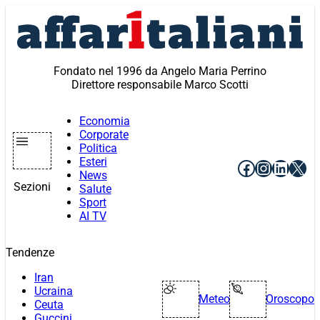
Vai
al
contenuto
Fondato nel 1996 da Angelo Maria Perrino
Direttore responsabile Marco Scotti
Economia
Corporate
Politica
Esteri
Facebook
Instagr
Linke
X
News
Sezioni
Salute
Sport
AI TV
Tendenze
Iran
Ucraina
Meteo
Oroscopo
Ceuta
Guccini