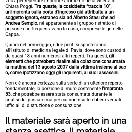
2007 per repertare impronte all’interno della villetta di
Chiara Poggi
. Tra queste, la cosiddetta “traccia 10”,
un’impronta sulla porta d’ingresso già attribuita a un
soggetto ignoto, estraneo sia ad Alberto Stasi che ad
Andrea Sempio,
né appartenente al gruppo ristretto di
persone che frequentavano la casa, comprese le gemelle
Cappa.
Quindi nel pomeriggio, i due periti si sposteranno
all’Istituto di medicina legale di Pavia, dove sono custoditi
da quasi 18 anni numerosi altri reperti. Tra questi,
gli
elementi che potrebbero risalire alla colazione consumata
la mattina del 13 agosto 2007 dalla vittima insieme al suo
o, come ipotizzano oggi gli inquirenti, ai suoi assassini.
Non c’è ancora certezza sulla sorte di un ulteriore reperto
fondamentale, la porzione di muro contenente
l’impronta
33,
che potrebbe essere stata consumata durante le
analisi del passato ma per cui non risulterebbero verbali
ufficiali di distruzione o consunzione.
Il materiale sarà aperto in una
stanza asettica, il materiale