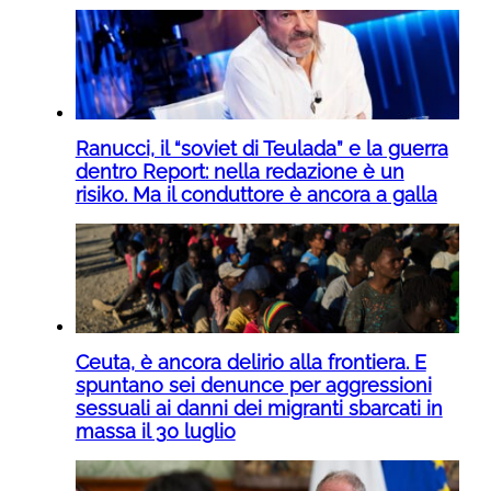
Ranucci, il “soviet di Teulada” e la guerra
dentro Report: nella redazione è un
risiko. Ma il conduttore è ancora a galla
Ceuta, è ancora delirio alla frontiera. E
spuntano sei denunce per aggressioni
sessuali ai danni dei migranti sbarcati in
massa il 30 luglio