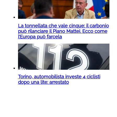
La tonnellata che vale cinque: il carbonio
può rilanciare il Piano Mattei. Ecco come
l’Europa può farcela
Torino, automobilista investe 4 ciclisti
dopo una lite: arrestato