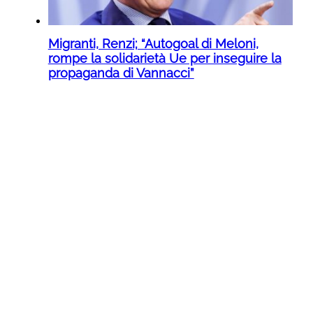
Migranti, Renzi; “Autogoal di Meloni,
rompe la solidarietà Ue per inseguire la
propaganda di Vannacci”