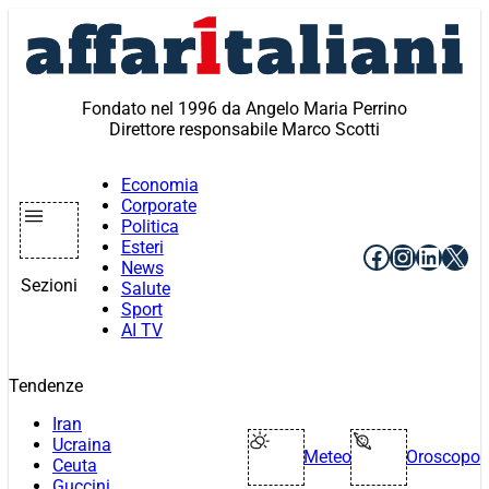
Vai
al
contenuto
Fondato nel 1996 da Angelo Maria Perrino
Direttore responsabile Marco Scotti
Economia
Corporate
Politica
Esteri
Facebook
Instagr
Linke
X
News
Sezioni
Salute
Sport
AI TV
Tendenze
Iran
Ucraina
Meteo
Oroscopo
Ceuta
Guccini