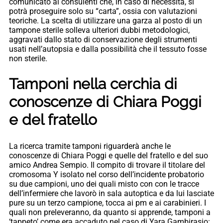
comunicato ai consulenti che, in caso di necessità, si
potrà proseguire solo su “carta”, ossia con valutazioni
teoriche. La scelta di utilizzare una garza al posto di un
tampone sterile solleva ulteriori dubbi metodologici,
aggravati dallo stato di conservazione degli strumenti
usati nell’autopsia e dalla possibilità che il tessuto fosse
non sterile.
Tamponi nella cerchia di
conoscenze di Chiara Poggi
e del fratello
La ricerca tramite tamponi riguarderà anche le
conoscenze di Chiara Poggi e quelle del fratello e del suo
amico Andrea Sempio. Il compito di trovare il titolare del
cromosoma Y isolato nel corso dell’incidente probatorio
su due campioni, uno dei quali misto con con le tracce
dell’infermiere che lavorò in sala autoptica e da lui lasciate
pure su un terzo campione, tocca ai pm e ai carabinieri. I
quali non preleveranno, da quanto si apprende, tamponi a
‘tappeto’ come era accaduto nel caso di Yara Gambirasio: