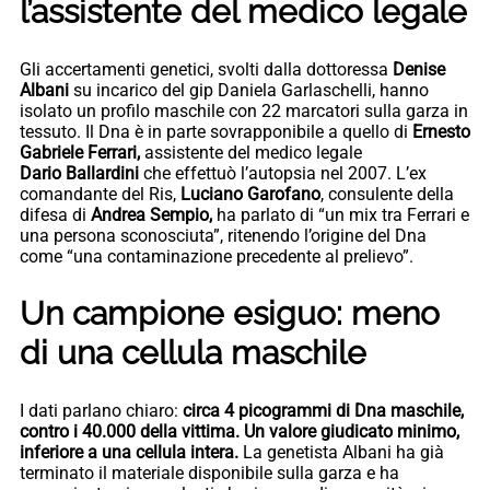
l’assistente del medico legale
Gli accertamenti genetici, svolti dalla dottoressa
Denise
Albani
su incarico del gip Daniela Garlaschelli, hanno
isolato un profilo maschile con 22 marcatori sulla garza in
tessuto. Il Dna è in parte sovrapponibile a quello di
Ernesto
Gabriele Ferrari,
assistente del medico legale
Dario Ballardini
che effettuò l’autopsia nel 2007. L’ex
comandante del Ris,
Luciano Garofano
, consulente della
difesa di
Andrea Sempio,
ha parlato di “un mix tra Ferrari e
una persona sconosciuta”, ritenendo l’origine del Dna
come “una contaminazione precedente al prelievo”.
Un campione esiguo: meno
di una cellula maschile
I dati parlano chiaro:
circa 4 picogrammi di Dna maschile,
contro i 40.000 della vittima. Un valore giudicato minimo,
inferiore a una cellula intera.
La genetista Albani ha già
terminato il materiale disponibile sulla garza e ha