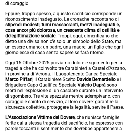
di coraggio.
Eppure, troppo spesso, a questo sacrificio corrisponde un
riconoscimento inadeguato. Le cronache raccontano di
stipendi modesti, turni massacranti, mezzi inadeguati e,
cosa ancor più dolorosa, un crescente clima di ostilità e
delegittimazione sociale.
Troppi, oggi, dimenticano che
dietro una divisa non c’è solo un simbolo dello Stato, ma
un essere umano: un padre, una madre, un figlio che ogni
giorno esce di casa senza sapere se farà ritorno.
Oggi 15 Ottobre 2025 proviamo dolore e sgomento per la
tragedia che ha coinvolto tre Carabinieri a Castel d’Azzano,
in provincia di Verona. Il Luogotenente Carica Speciale
Marco Piffari
, il Carabiniere Scelto
Davide Bernardello
e il
Brigadiere Capo Qualifica Speciale
Valerio Daprà
sono
morti nell’esplosione di un casolare durante un intervento
di sgombero. Tre vite spezzate mentre adempivano, con
coraggio e spirito di servizio, al loro dovere: garantire la
sicurezza collettiva, proteggere la legalità, servire il Paese.
L’Associazione Vittime del Dovere,
che riunisce famiglie
ferite dalla stessa tragedia del sacrificio, ha espresso con
parole toccanti il sentimento che dovrebbe appartenere a