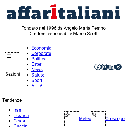
Vai
al
contenuto
Fondato nel 1996 da Angelo Maria Perrino
Direttore responsabile Marco Scotti
Economia
Corporate
Politica
Esteri
Facebook
Instagr
Linke
X
News
Sezioni
Salute
Sport
AI TV
Tendenze
Iran
Ucraina
Meteo
Oroscopo
Ceuta
Guccini