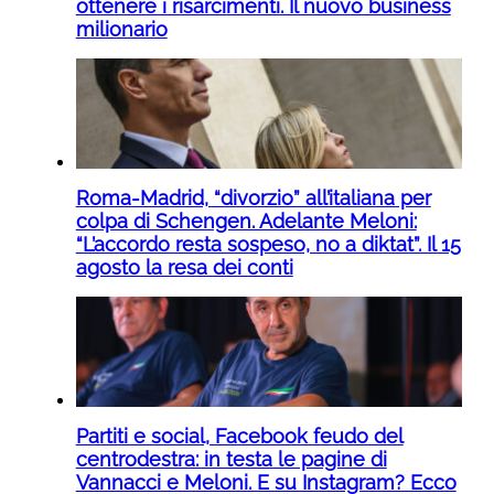
ottenere i risarcimenti. Il nuovo business
milionario
Roma-Madrid, “divorzio” all’italiana per
colpa di Schengen. Adelante Meloni:
“L’accordo resta sospeso, no a diktat”. Il 15
agosto la resa dei conti
Partiti e social, Facebook feudo del
centrodestra: in testa le pagine di
Vannacci e Meloni. E su Instagram? Ecco