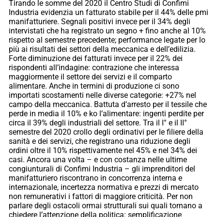
Tirando le somme del 2020 il Centro Studi di Confimi
Industria evidenzia un fatturato stabile per il 44% delle pmi
manifatturiere. Segnali positivi invece per il 34% degli
intervistati che ha registrato un segno + fino anche al 10%
rispetto al semestre precedente; performance legate per lo
più ai risultati dei settori della meccanica e dell’edilizia.
Forte diminuzione dei fatturati invece per il 22% dei
rispondenti all’indagine: contrazione che interessa
maggiormente il settore dei servizi e il comparto
alimentare. Anche in termini di produzione ci sono
importati scostamenti nelle diverse categorie: +27% nel
campo della meccanica. Battuta d’arresto per il tessile che
perde in media il 10% e ko l’alimentare: ingenti perdite per
circa il 39% degli industriali del settore. Tra il I° e il II°
semestre del 2020 crollo degli ordinativi per le filiere della
sanità e dei servizi, che registrano una riduzione degli
ordini oltre il 10% rispettivamente nel 45% e nel 34% dei
casi. Ancora una volta – e con costanza nelle ultime
congiunturali di Confimi Industria – gli imprenditori del
manifatturiero riscontrano in concorrenza interna e
internazionale, incertezza normativa e prezzi di mercato
non remunerativi i fattori di maggiore criticità. Per non
parlare degli ostacoli ormai strutturali sui quali tornano a
chiedere l’attenzione della politica: semplificazione