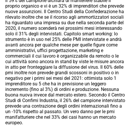
il 59% del campione dichiara di mantenere stabile il
proprio organico e vi è un 32% di imprenditori che prevede
nuove assunzioni. Il Centro Studi della Confederazione ha
rilevato inoltre che se il ricorso agli ammortizzatori sociali
ha riguardato una impresa su due nella seconda parte del
2020, il numero scenderà nei prossimi mesi interessando
solo il 31% degli intervistati. Capitolo smart working: lo
strumento è in uso nel 25% delle PMI intervistate e andrà
avanti ancora per qualche mese per quelle figure come
amministrativi, uffici progettazione, marketing e
commerciali il cui lavoro è organizzabile da remoto o le
cui attività sono ancora in stand by viste le misure ancora
in atto per fronteggiare la diffusione del virus. Il 60% delle
pmi inoltre non prevede grandi scossoni in positivo o in
negativo per i primi sei mesi del 2021: ottimista solo 1
imprenditore su 5 che ha in previsione un leggero
incremento (fino al 3%) di ordini e produzione. Nessuna
buona nuova invece dal mercato estero. Secondo il Centro
Studi di Confimi Industria, il 26% del campione intervistato
prevede una contrazione degli ordini internazionali fino a
un -10% rispetto al passato. Un vero danno per le pmi
manifatturiere che nel 33% dei casi hanno un mercato
europeo.