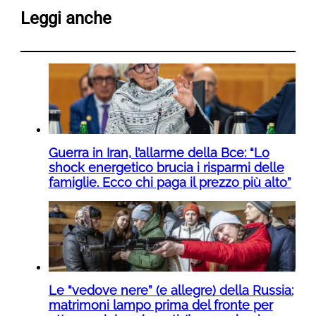
Leggi anche
Guerra in Iran, l’allarme della Bce: “Lo
shock energetico brucia i risparmi delle
famiglie. Ecco chi paga il prezzo più alto”
Le “vedove nere” (e allegre) della Russia:
matrimoni lampo prima del fronte per