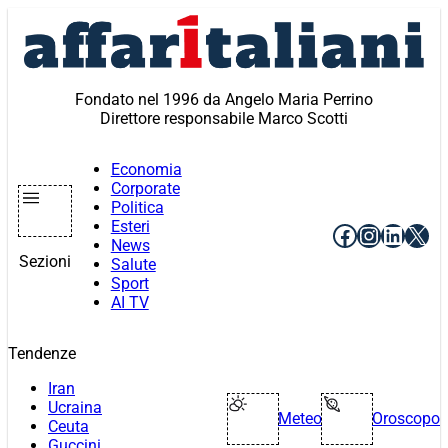
Vai
al
contenuto
Fondato nel 1996 da Angelo Maria Perrino
Direttore responsabile Marco Scotti
Economia
Corporate
Politica
Esteri
Facebook
Instagr
Linke
X
News
Sezioni
Salute
Sport
AI TV
Tendenze
Iran
Ucraina
Meteo
Oroscopo
Ceuta
Guccini