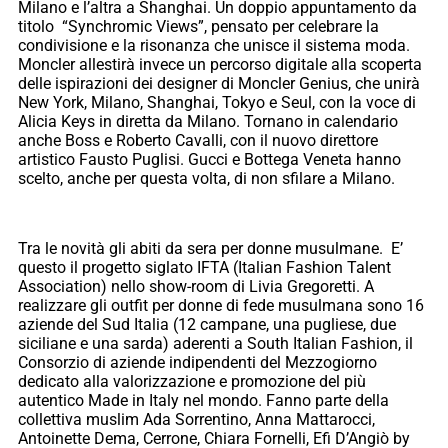
Milano e l’altra a Shanghai. Un doppio appuntamento da
titolo “Synchromic Views”, pensato per celebrare la
condivisione e la risonanza che unisce il sistema moda.
Moncler allestirà invece un percorso digitale alla scoperta
delle ispirazioni dei designer di Moncler Genius, che unirà
New York, Milano, Shanghai, Tokyo e Seul, con la voce di
Alicia Keys in diretta da Milano. Tornano in calendario
anche Boss e Roberto Cavalli, con il nuovo direttore
artistico Fausto Puglisi. Gucci e Bottega Veneta hanno
scelto, anche per questa volta, di non sfilare a Milano.
Tra le novità gli abiti da sera per donne musulmane. E’
questo il progetto siglato IFTA (Italian Fashion Talent
Association) nello show-room di Livia Gregoretti. A
realizzare gli outfit per donne di fede musulmana sono 16
aziende del Sud Italia (12 campane, una pugliese, due
siciliane e una sarda) aderenti a South Italian Fashion, il
Consorzio di aziende indipendenti del Mezzogiorno
dedicato alla valorizzazione e promozione del più
autentico Made in Italy nel mondo. Fanno parte della
collettiva muslim Ada Sorrentino, Anna Mattarocci,
Antoinette Dema, Cerrone, Chiara Fornelli, Efi D’Angiò by