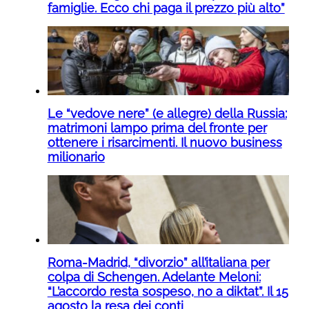
famiglie. Ecco chi paga il prezzo più alto”
Le “vedove nere” (e allegre) della Russia:
matrimoni lampo prima del fronte per
ottenere i risarcimenti. Il nuovo business
milionario
Roma-Madrid, “divorzio” all’italiana per
colpa di Schengen. Adelante Meloni:
“L’accordo resta sospeso, no a diktat”. Il 15
agosto la resa dei conti