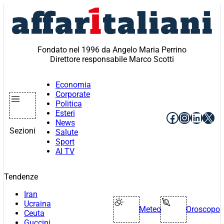
Vai
al
contenuto
Fondato nel 1996 da Angelo Maria Perrino
Direttore responsabile Marco Scotti
Economia
Corporate
Politica
Esteri
Facebook
Instagr
Linke
X
News
Sezioni
Salute
Sport
AI TV
Tendenze
Iran
Ucraina
Meteo
Oroscopo
Ceuta
Guccini