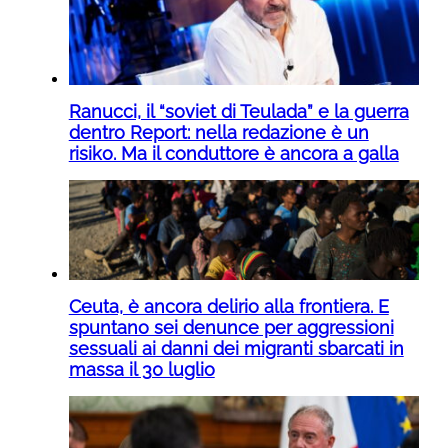
Ranucci, il “soviet di Teulada” e la guerra
dentro Report: nella redazione è un
risiko. Ma il conduttore è ancora a galla
Ceuta, è ancora delirio alla frontiera. E
spuntano sei denunce per aggressioni
sessuali ai danni dei migranti sbarcati in
massa il 30 luglio