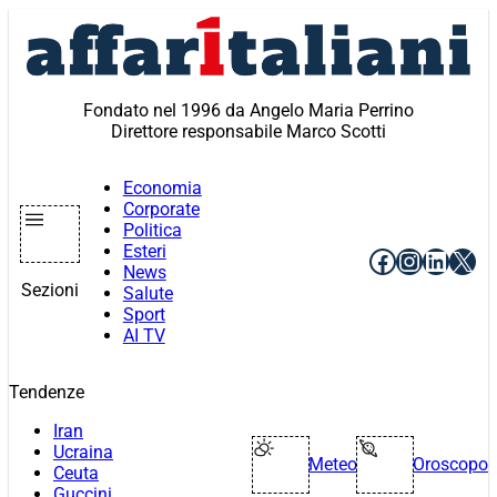
Vai
al
contenuto
Fondato nel 1996 da Angelo Maria Perrino
Direttore responsabile Marco Scotti
Economia
Corporate
Politica
Esteri
Facebook
Instagr
Linke
X
News
Sezioni
Salute
Sport
AI TV
Tendenze
Iran
Ucraina
Meteo
Oroscopo
Ceuta
Guccini