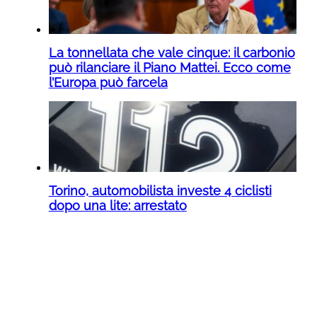
La tonnellata che vale cinque: il carbonio
può rilanciare il Piano Mattei. Ecco come
l’Europa può farcela
Torino, automobilista investe 4 ciclisti
dopo una lite: arrestato