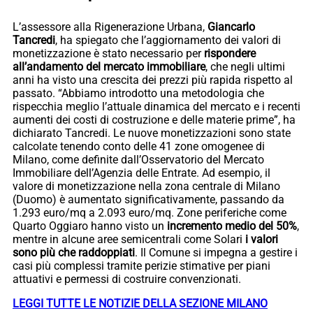
L’assessore alla Rigenerazione Urbana,
Giancarlo
Tancredi
, ha spiegato che l’aggiornamento dei valori di
monetizzazione è stato necessario per
rispondere
all’andamento del mercato immobiliare
, che negli ultimi
anni ha visto una crescita dei prezzi più rapida rispetto al
passato. “Abbiamo introdotto una metodologia che
rispecchia meglio l’attuale dinamica del mercato e i recenti
aumenti dei costi di costruzione e delle materie prime”, ha
dichiarato Tancredi. Le nuove monetizzazioni sono state
calcolate tenendo conto delle 41 zone omogenee di
Milano, come definite dall’Osservatorio del Mercato
Immobiliare dell’Agenzia delle Entrate. Ad esempio, il
valore di monetizzazione nella zona centrale di Milano
(Duomo) è aumentato significativamente, passando da
1.293 euro/mq a 2.093 euro/mq. Zone periferiche come
Quarto Oggiaro hanno visto un
incremento medio del 50%
,
mentre in alcune aree semicentrali come Solari
i valori
sono più che raddoppiati
. Il Comune si impegna a gestire i
casi più complessi tramite perizie stimative per piani
attuativi e permessi di costruire convenzionati.
LEGGI TUTTE LE NOTIZIE DELLA SEZIONE MILANO