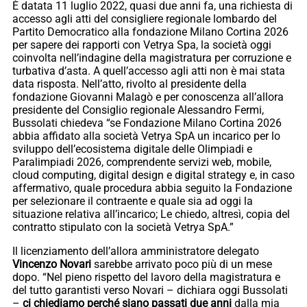
È datata 11 luglio 2022, quasi due anni fa, una richiesta di
accesso agli atti del consigliere regionale lombardo del
Partito Democratico alla fondazione Milano Cortina 2026
per sapere dei rapporti con Vetrya Spa, la società oggi
coinvolta nell’indagine della magistratura per corruzione e
turbativa d’asta. A quell’accesso agli atti non è mai stata
data risposta. Nell’atto, rivolto al presidente della
fondazione Giovanni Malagò e per conoscenza all’allora
presidente del Consiglio regionale Alessandro Fermi,
Bussolati chiedeva “se Fondazione Milano Cortina 2026
abbia affidato alla società Vetrya SpA un incarico per lo
sviluppo dell’ecosistema digitale delle Olimpiadi e
Paralimpiadi 2026, comprendente servizi web, mobile,
cloud computing, digital design e digital strategy e, in caso
affermativo, quale procedura abbia seguito la Fondazione
per selezionare il contraente e quale sia ad oggi la
situazione relativa all’incarico; Le chiedo, altresì, copia del
contratto stipulato con la società Vetrya SpA.”
Il licenziamento dell’allora amministratore delegato
Vincenzo Novari
sarebbe arrivato poco più di un mese
dopo. “Nel pieno rispetto del lavoro della magistratura e
del tutto garantisti verso Novari – dichiara oggi Bussolati
–
ci chiediamo perché siano passati due anni
dalla mia