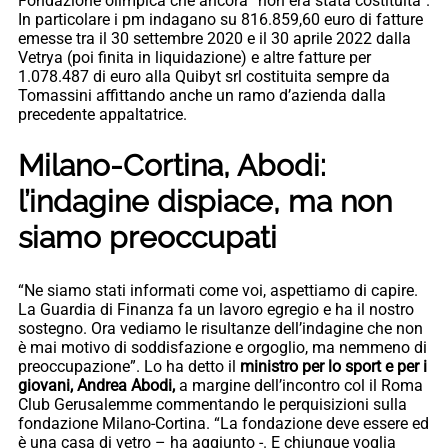
Fondazione olimpica che ancora “non era stata costituita”.
In particolare i pm indagano su 816.859,60 euro di fatture
emesse tra il 30 settembre 2020 e il 30 aprile 2022 dalla
Vetrya (poi finita in liquidazione) e altre fatture per
1.078.487 di euro alla Quibyt srl costituita sempre da
Tomassini affittando anche un ramo d’azienda dalla
precedente appaltatrice.
Milano-Cortina, Abodi:
l’indagine dispiace, ma non
siamo preoccupati
“Ne siamo stati informati come voi, aspettiamo di capire.
La Guardia di Finanza fa un lavoro egregio e ha il nostro
sostegno. Ora vediamo le risultanze dell’indagine che non
è mai motivo di soddisfazione e orgoglio, ma nemmeno di
preoccupazione”. Lo ha detto il
ministro per lo sport e per i
giovani, Andrea Abodi,
a margine dell’incontro col il Roma
Club Gerusalemme commentando le perquisizioni sulla
fondazione Milano-Cortina. “La fondazione deve essere ed
è una casa di vetro – ha aggiunto -. E chiunque voglia