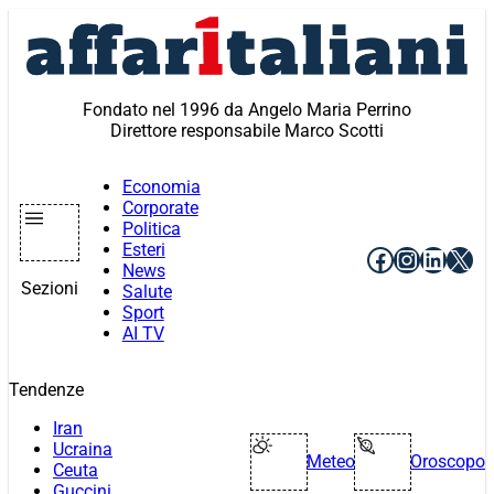
Vai
al
contenuto
Fondato nel 1996 da Angelo Maria Perrino
Direttore responsabile Marco Scotti
Economia
Corporate
Politica
Esteri
Facebook
Instagr
Linke
X
News
Sezioni
Salute
Sport
AI TV
Tendenze
Iran
Ucraina
Meteo
Oroscopo
Ceuta
Guccini