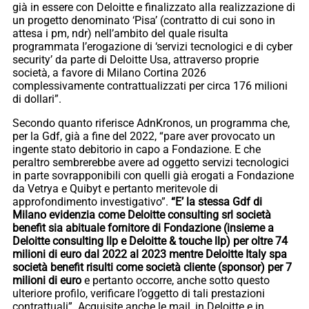
già in essere con Deloitte e finalizzato alla realizzazione di
un progetto denominato ‘Pisa’ (contratto di cui sono in
attesa i pm, ndr) nell’ambito del quale risulta
programmata l’erogazione di ‘servizi tecnologici e di cyber
security’ da parte di Deloitte Usa, attraverso proprie
società, a favore di Milano Cortina 2026
complessivamente contrattualizzati per circa 176 milioni
di dollari”.
Secondo quanto riferisce AdnKronos, un programma che,
per la Gdf, già a fine del 2022, “pare aver provocato un
ingente stato debitorio in capo a Fondazione. E che
peraltro sembrerebbe avere ad oggetto servizi tecnologici
in parte sovrapponibili con quelli già erogati a Fondazione
da Vetrya e Quibyt e pertanto meritevole di
approfondimento investigativo”.
“E’ la stessa Gdf di
Milano evidenzia come Deloitte consulting srl società
benefit sia abituale fornitore di Fondazione (insieme a
Deloitte consulting llp e Deloitte & touche llp) per oltre 74
milioni di euro dal 2022 al 2023 mentre Deloitte Italy spa
società benefit risulti come società cliente (sponsor) per 7
milioni di euro
e pertanto occorre, anche sotto questo
ulteriore profilo, verificare l’oggetto di tali prestazioni
contrattuali”. Acquisite anche le mail, in Deloitte e in