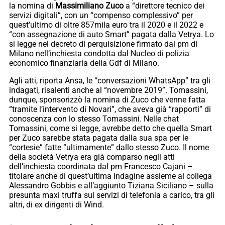
la nomina di
Massimiliano Zuco
a “direttore tecnico dei
servizi digitali”, con un “compenso complessivo” per
quest’ultimo di oltre 857mila euro tra il 2020 e il 2022 e
“con assegnazione di auto Smart” pagata dalla Vetrya. Lo
si legge nel decreto di perquisizione firmato dai pm di
Milano nell’inchiesta condotta dal Nucleo di polizia
economico finanziaria della Gdf di Milano.
Agli atti, riporta Ansa, le “conversazioni WhatsApp” tra gli
indagati, risalenti anche al “novembre 2019”. Tomassini,
dunque, sponsorizzò la nomina di Zuco che venne fatta
“tramite l’intervento di Novari”, che aveva già “rapporti” di
conoscenza con lo stesso Tomassini. Nelle chat
Tomassini, come si legge, avrebbe detto che quella Smart
per Zuco sarebbe stata pagata dalla sua spa per le
“cortesie” fatte “ultimamente” dallo stesso Zuco. Il nome
della società Vetrya era già comparso negli atti
dell’inchiesta coordinata dal pm Francesco Cajani –
titolare anche di quest’ultima indagine assieme al collega
Alessandro Gobbis e all’aggiunto Tiziana Siciliano – sulla
presunta maxi truffa sui servizi di telefonia a carico, tra gli
altri, di ex dirigenti di Wind.