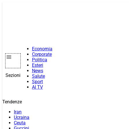
Vai
al
contenuto
Economia
Corporate
Politica
Esteri
News
Sezioni
Salute
Sport
AI TV
Tendenze
Iran
Ucraina
Ceuta
Guccini