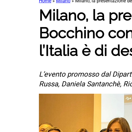
Home
»
Milano
»
Milano, la presentazione del
Milano, la pre
Bocchino con
l’Italia è di de
L’evento promosso dal Dipartim
Russa, Daniela Santanchè, R