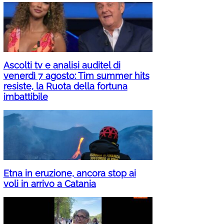
Ascolti tv e analisi auditel di
venerdì 7 agosto: Tim summer hits
resiste, la Ruota della fortuna
imbattibile
Etna in eruzione, ancora stop ai
voli in arrivo a Catania