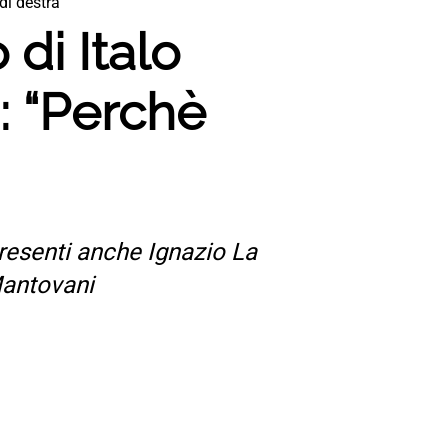
di destra”
 di Italo
: “Perchè
Presenti anche Ignazio La
Mantovani