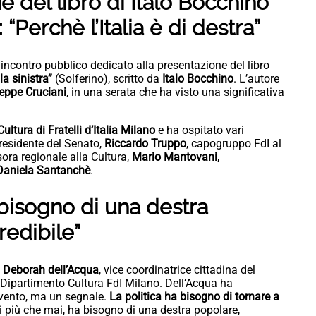
e del libro di Italo Bocchino
“Perchè l’Italia è di destra”
incontro pubblico dedicato alla presentazione del libro
la sinistra”
(Solferino), scritto da
Italo Bocchino
. L’autore
eppe Cruciani
, in una serata che ha visto una significativa
ltura di Fratelli d’Italia Milano
e ha ospitato vari
Presidente del Senato,
Riccardo Truppo
, capogruppo FdI al
sora regionale alla Cultura,
Mario Mantovani
,
Daniela Santanchè
.
 bisogno di una destra
redibile”
e
Deborah dell’Acqua
, vice coordinatrice cittadina del
l Dipartimento Cultura FdI Milano. Dell’Acqua ha
vento, ma un segnale.
La politica ha bisogno di tornare a
i più che mai, ha bisogno di una destra popolare,