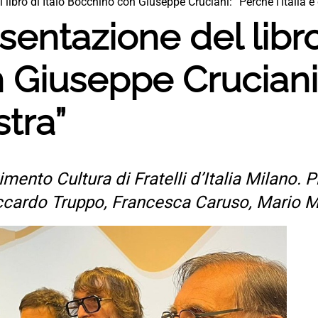
 libro di Italo Bocchino con Giuseppe Cruciani: “Perchè l’Italia è 
sentazione del libro
 Giuseppe Cruciani
stra”
ento Cultura di Fratelli d’Italia Milano. 
iccardo Truppo, Francesca Caruso, Mario 