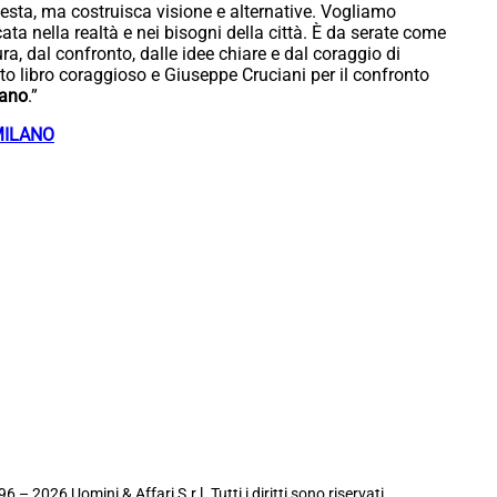
rotesta, ma costruisca visione e alternative. Vogliamo
ata nella realtà e nei bisogni della città. È da serate come
a, dal confronto, dalle idee chiare e dal coraggio di
to libro coraggioso e Giuseppe Cruciani per il confronto
lano
.”
MILANO
6 – 2026 Uomini & Affari S.r.l. Tutti i diritti sono riservati