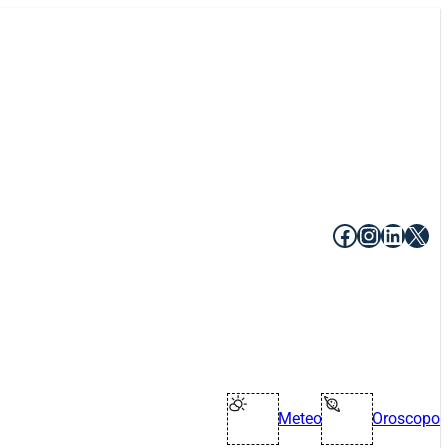
Facebook
Instagr
Linke
X
Meteo
Oroscopo