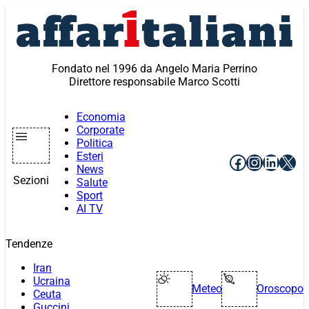
Vai
al
contenuto
Fondato nel 1996 da Angelo Maria Perrino
Direttore responsabile Marco Scotti
Economia
Corporate
Politica
Esteri
Facebook
Instagr
Linke
X
News
Sezioni
Salute
Sport
AI TV
Tendenze
Iran
Ucraina
Meteo
Oroscopo
Ceuta
Guccini