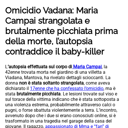
Omicidio Vadana: Maria
Campai strangolata e
brutalmente picchiata prima
della morte, l’autopsia
contraddice il baby-killer
L
‘autopsia effettuata sul corpo di
Maria Campai
, la
42enne trovata morta nel giardino di una villetta a
Viadana, Mantova, ha rivelato dettagli scioccanti. La
donna
non è stata soltanto strangolata
, come aveva
dichiarato il
17enne che ha confessato l’omicidio
, ma è
stata
brutalmente picchiata
. Le lesioni trovate sul viso e
sul torace della vittima indicano che è stata sottoposta a
una violenza estrema, probabilmente attraverso calci o
pugni, o forse sbattuta violentemente a terra. L’incontro,
avvenuto dopo che i due si erano conosciuti online, si è
trasformato in una tragedia nel garage della casa del
giovane. Il ragazzo,
appassionato di Mma e “fan” di