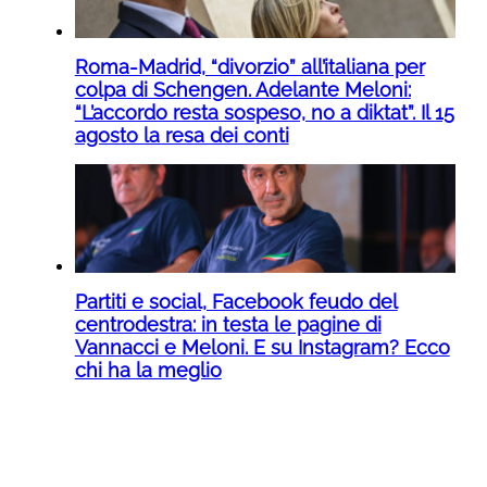
Roma-Madrid, “divorzio” all’italiana per
colpa di Schengen. Adelante Meloni:
“L’accordo resta sospeso, no a diktat”. Il 15
agosto la resa dei conti
Partiti e social, Facebook feudo del
centrodestra: in testa le pagine di
Vannacci e Meloni. E su Instagram? Ecco
chi ha la meglio