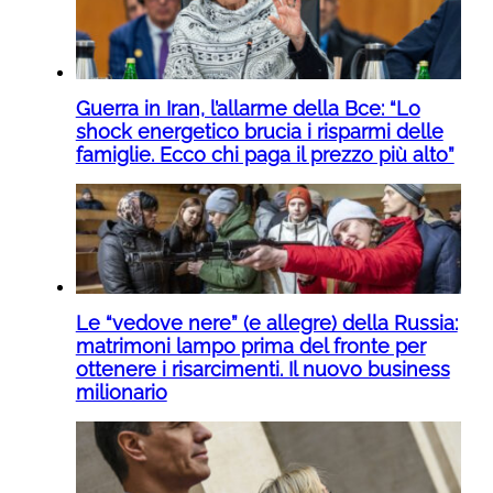
Guerra in Iran, l’allarme della Bce: “Lo
shock energetico brucia i risparmi delle
famiglie. Ecco chi paga il prezzo più alto”
Le “vedove nere” (e allegre) della Russia:
matrimoni lampo prima del fronte per
ottenere i risarcimenti. Il nuovo business
milionario