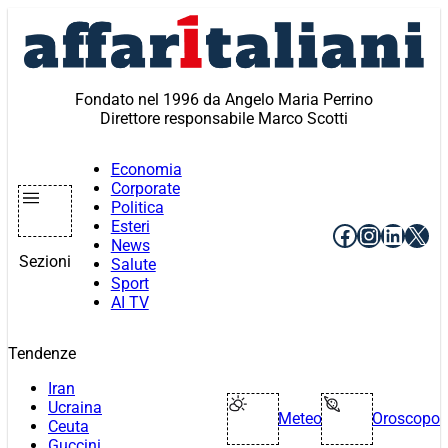
Vai
al
contenuto
Fondato nel 1996 da Angelo Maria Perrino
Direttore responsabile Marco Scotti
Economia
Corporate
Politica
Esteri
Facebook
Instagr
Linke
X
News
Sezioni
Salute
Sport
AI TV
Tendenze
Iran
Ucraina
Meteo
Oroscopo
Ceuta
Guccini