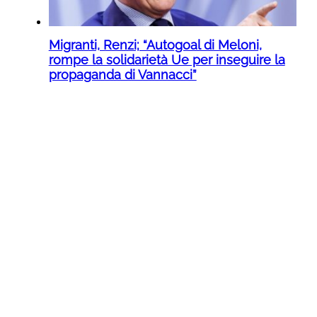
Migranti, Renzi; “Autogoal di Meloni,
rompe la solidarietà Ue per inseguire la
propaganda di Vannacci”