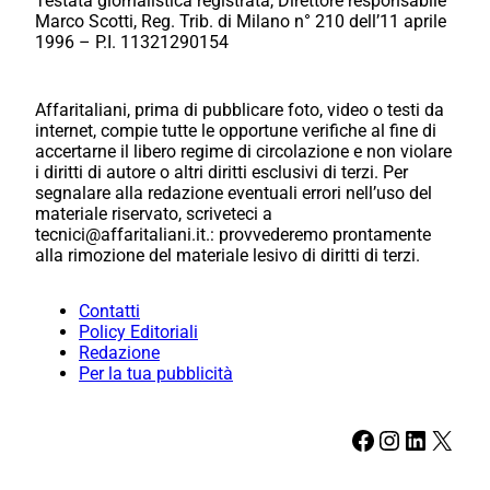
Testata giornalistica registrata, Direttore responsabile
Marco Scotti, Reg. Trib. di Milano n° 210 dell’11 aprile
1996 – P.I. 11321290154
Affaritaliani, prima di pubblicare foto, video o testi da
internet, compie tutte le opportune verifiche al fine di
accertarne il libero regime di circolazione e non violare
i diritti di autore o altri diritti esclusivi di terzi. Per
segnalare alla redazione eventuali errori nell’uso del
materiale riservato, scriveteci a
tecnici@affaritaliani.it.: provvederemo prontamente
alla rimozione del materiale lesivo di diritti di terzi.
Contatti
Policy Editoriali
Redazione
Per la tua pubblicità
Facebook
Instagram
LinkedIn
X