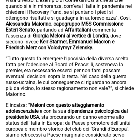
vista diverso. L’esempio di Conte dimostra che anche
quando si è in minoranza, com’era l’Italia in pandemia nel
chiedere il Recovery Fund, se si puntano i piedi si
ottengono risultati e si guadagna in autorevolezza”. Così,
Alessandra Maiorino, capogruppo M5S Commissione
Esteri Senato
, parlando ad
Affaritaliani
commenta
l’assenza di
Giorgia Meloni al vertice di Londra,
dove
siedono invece
Keir Starmer, Emmanuel Macron e
Friedrich Merz
con Volodymyr Zelensky.
“Tutto questo fa emergere l’ipocrisia della diversa scelta
fatta per l’adesione al Board of Peace: lì, sosteneva la
premier, era necessario esserci per non farsi passare
eventuali decisioni sopra la testa. Nel caso della guerra
russo-ucraina, le cui conseguenze ci riguardano ancora
più da vicino, lo stesso ragionamento non vale?”, si chiede
Maiorino.
E incalza: “
Meloni con questo atteggiamento
adolescenziale
e con la sua
dipendenza psicologica dal
presidente USA
, sta procurando un danno enorme allo
status dell’Italia in Europa: da Paese promotore dell’unità
europea e membro storico del club dei ‘Grandi d’Europa’,
siamo retrocessi a Paese marginale considerato servo