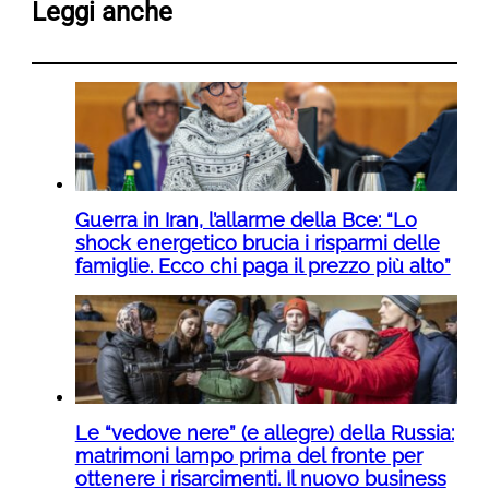
Leggi anche
Guerra in Iran, l’allarme della Bce: “Lo
shock energetico brucia i risparmi delle
famiglie. Ecco chi paga il prezzo più alto”
Le “vedove nere” (e allegre) della Russia:
matrimoni lampo prima del fronte per
ottenere i risarcimenti. Il nuovo business