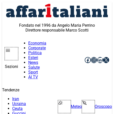
Vai
al
contenuto
Fondato nel 1996 da Angelo Maria Perrino
Direttore responsabile Marco Scotti
Economia
Corporate
Politica
Esteri
Facebook
Instagr
Linke
X
News
Sezioni
Salute
Sport
AI TV
Tendenze
Iran
Ucraina
Meteo
Oroscopo
Ceuta
Guccini