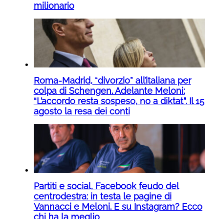
milionario
Roma-Madrid, “divorzio” all’italiana per
colpa di Schengen. Adelante Meloni:
“L’accordo resta sospeso, no a diktat”. Il 15
agosto la resa dei conti
Partiti e social, Facebook feudo del
centrodestra: in testa le pagine di
Vannacci e Meloni. E su Instagram? Ecco
chi ha la meglio