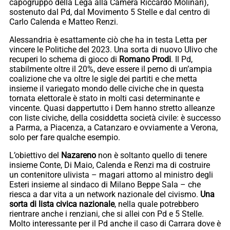
capogruppo della Lega alla Camera Riccardo Molinari),
sostenuto dal Pd, dal Movimento 5 Stelle e dal centro di
Carlo Calenda e Matteo Renzi.
Alessandria è esattamente ciò che ha in testa Letta per
vincere le Politiche del 2023. Una sorta di nuovo Ulivo che
recuperi lo schema di gioco di
Romano Prodi
. Il Pd,
stabilmente oltre il 20%, deve essere il perno di un’ampia
coalizione che va oltre le sigle dei partiti e che metta
insieme il variegato mondo delle civiche che in questa
tornata elettorale è stato in molti casi determinante e
vincente. Quasi dappertutto i Dem hanno stretto alleanze
con liste civiche, della cosiddetta società civile: è successo
a Parma, a Piacenza, a Catanzaro e ovviamente a Verona,
solo per fare qualche esempio.
L’obiettivo del
Nazareno
non è soltanto quello di tenere
insieme Conte, Di Maio, Calenda e Renzi ma di costruire
un contenitore ulivista – magari attorno al ministro degli
Esteri insieme al sindaco di Milano Beppe Sala – che
riesca a dar vita a un network nazionale del civismo.
Una
sorta di lista civica nazionale
, nella quale potrebbero
rientrare anche i renziani, che si allei con Pd e 5 Stelle.
Molto interessante per il Pd anche il caso di Carrara dove è