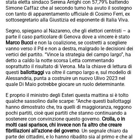
stata eletta sindaco Serena Arrighi con 57,79% battendo
Simone Caffaz che al secondo turno ha avuto il sostegno
con tanto di apparentamento ufficiale di Cosimo Ferri, ex
sottosegretario alla Giustizia ed esponente di Italia Viva.
Segno, spiegano al Nazareno, che gli elettori centristi – a
parte il caso particolare di Genova dove a vincere è stato
Marco Bucci
e non la coalizione, se costretti a scegliere
vanno verso il Pd e non a destra, malgrado le decisioni dei
vertici del partito. “Vince la strategia del campo largo”, ha
detto a caldo la notte scorsa Letta commentando
soprattutto il risultato di Verona. Ma la chiave di lettura di
questi
ballottaggi
va oltre il campo largo e, sul modello di
Alessandria, punta a costruire un nuovo Ulivo 2023 nel
quale Di Maio potrebbe giocare un ruolo determinante.
E proprio il ministro degli Esteri questa mattina si è tolto
qualche sassolino dalle scarpe: “Anche questi ballottaggi
hanno dimostrato che, tra quelli di maggioranza, reggono
pochi partiti, cioè quei partiti che stanno continuando a
sostenere con convinzione questo governo.
Crolla, o in
molti casi sparisce, chi invece non fa altro che creare
fibrillazioni all’azione del governo
. Un segnale chiaro da
parte dei cittadini, e lo hanno ribadito sia al primo e che al