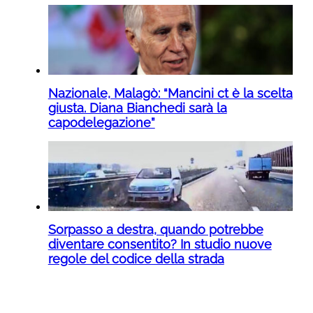
Nazionale, Malagò: “Mancini ct è la scelta
giusta. Diana Bianchedi sarà la
capodelegazione”
Sorpasso a destra, quando potrebbe
diventare consentito? In studio nuove
regole del codice della strada