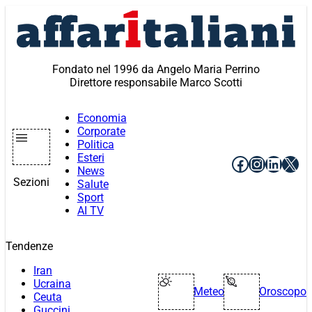
Vai
al
contenuto
Fondato nel 1996 da Angelo Maria Perrino
Direttore responsabile Marco Scotti
Economia
Corporate
Politica
Esteri
Facebook
Instagr
Linke
X
News
Sezioni
Salute
Sport
AI TV
Tendenze
Iran
Ucraina
Meteo
Oroscopo
Ceuta
Guccini