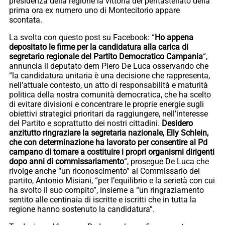
presidenza della regione la vittoria del pentastellato della
prima ora ex numero uno di Montecitorio appare
scontata.
La svolta con questo post su Facebook: “
Ho appena
depositato le firme per la candidatura alla carica di
segretario regionale del Partito Democratico Campania
“,
annuncia il deputato dem Piero De Luca osservando che
“la candidatura unitaria è una decisione che rappresenta,
nell’attuale contesto, un atto di responsabilità e maturità
politica della nostra comunità democratica, che ha scelto
di evitare divisioni e concentrare le proprie energie sugli
obiettivi strategici prioritari da raggiungere, nell’interesse
del Partito e soprattutto dei nostri cittadini.
Desidero
anzitutto ringraziare la segretaria nazionale, Elly Schlein,
che con determinazione ha lavorato per consentire al Pd
campano di tornare a costituire i propri organismi dirigenti
dopo anni di commissariamento
“, prosegue De Luca che
rivolge anche “un riconoscimento” al Commissario del
partito, Antonio Misiani, “per l’equilibrio e la serietà con cui
ha svolto il suo compito”, insieme a “un ringraziamento
sentito alle centinaia di iscritte e iscritti che in tutta la
regione hanno sostenuto la candidatura”.