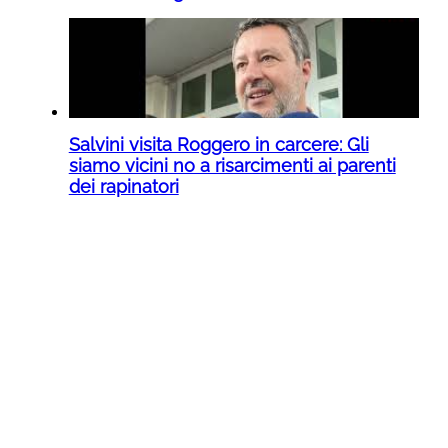
Salvini visita Roggero in carcere: Gli
siamo vicini no a risarcimenti ai parenti
dei rapinatori