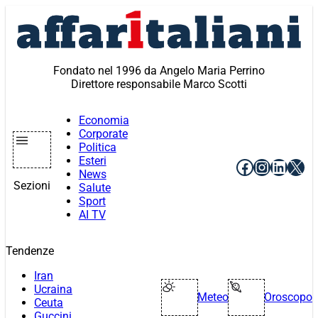
Vai
al
contenuto
Fondato nel 1996 da Angelo Maria Perrino
Direttore responsabile Marco Scotti
Economia
Corporate
Politica
Esteri
Facebook
Instagr
Linke
X
News
Sezioni
Salute
Sport
AI TV
Tendenze
Iran
Ucraina
Meteo
Oroscopo
Ceuta
Guccini