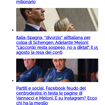
milionario
Italia-Spagna, “divorzio” all’italiana per
colpa di Schengen. Adelante Meloni:
“L’accordo resta sospeso, no a diktat”. Il 15
agosto la resa dei conti
Partiti e social, Facebook feudo del
centrodestra: in testa le pagine di
Vannacci e Meloni. E su Instagram? Ecco
chi ha la meglio