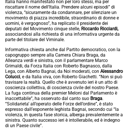
Italia hanno manifestato non per loro stessi, ma per
riscattare il nome dell’Italia. Prendere alcuni episodi” di
violenza, “sicuramente da condannare, per silenziare un
movimento di piazza incredibile, straordinario di donne e
uomini, è vergognoso”, ha replicato il presidente dei
deputati del Movimento cinque stelle,
Riccardo Ricciardi,
associandosi alla richiesta di una informativa urgente da
parte del titolare del Viminale.
Informativa chiesta anche dal Partito democratico, con la
capogruppo sempre alla Camera Chiara Braga, da
Alleanza verdi e sinistra, con il parlamentare Marco
Grimaldi, da Forza Italia con Roberto Bagnasco, dalla
Lega, con Alberto Bagnai, da Noi moderati, con
Alessandro
Colucci
, e da Italia viva, con Roberto Giachetti. “Non si può
travisare la realtà. Quello che è avvenuto ieri è un atto di
coscienza collettiva, di coscienza civile del nostro Paese.
La fuga continua della premier Meloni dal Parlamento è
inaccettabile”, ha osservato dal canto suo
Braga
.
“Solidarieta’ all’operato delle Forze dell’ordine”, è stato
espresso dall’esponente leghista Bagnai, secondo cui “la
violenza, in questa fase storica, alberga prevalentemente a
sinistra. Quanto successo ieri è intollerabile, ed è indegno
di un Paese civile”.