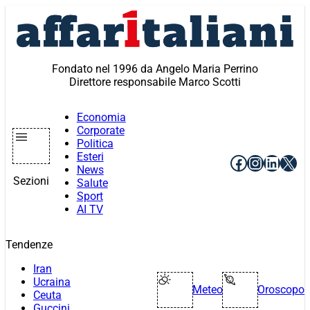
Vai
al
contenuto
Fondato nel 1996 da Angelo Maria Perrino
Direttore responsabile Marco Scotti
Economia
Corporate
Politica
Esteri
Facebook
Instagr
Linke
X
News
Sezioni
Salute
Sport
AI TV
Tendenze
Iran
Ucraina
Meteo
Oroscopo
Ceuta
Guccini