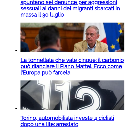
spuntano sei denunce per aggressioni
sessuali ai danni dei migranti sbarcati in
massa il 30 luglio
La tonnellata che vale cinque: il carbonio
può rilanciare il Piano Mattei. Ecco come
l’Europa può farcela
Torino, automobilista investe 4 ciclisti
dopo una lite: arrestato