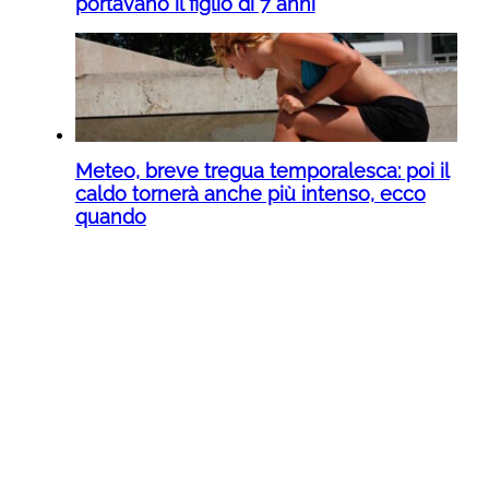
portavano il figlio di 7 anni
Meteo, breve tregua temporalesca: poi il
caldo tornerà anche più intenso, ecco
quando