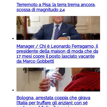
Terremoto a Pisa: la terra trema ancora,
scossa di magnitudo 2.4
Manager / Chi è Leonardo Ferragamo, il
presidente della maison di moda che da
17 mesi copre il posto lasciato vacante
da Marco Gobbetti
Bologna, arrestata coppia che girava
l’Italia per truffare gli anziani: con sé