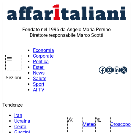
Vai
al
contenuto
Fondato nel 1996 da Angelo Maria Perrino
Direttore responsabile Marco Scotti
Economia
Corporate
Politica
Esteri
Facebook
Instagr
Linke
X
News
Sezioni
Salute
Sport
AI TV
Tendenze
Iran
Ucraina
Meteo
Oroscopo
Ceuta
Guccini