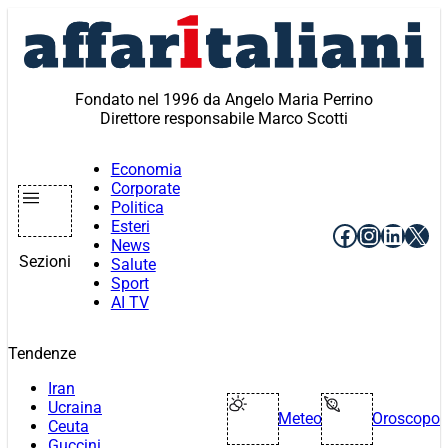
Vai
al
contenuto
Fondato nel 1996 da Angelo Maria Perrino
Direttore responsabile Marco Scotti
Economia
Corporate
Politica
Esteri
Facebook
Instagr
Linke
X
News
Sezioni
Salute
Sport
AI TV
Tendenze
Iran
Ucraina
Meteo
Oroscopo
Ceuta
Guccini