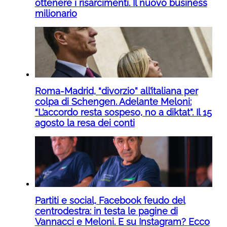
ottenere i risarcimenti. Il nuovo business
milionario
Roma-Madrid, “divorzio” all’italiana per
colpa di Schengen. Adelante Meloni:
“L’accordo resta sospeso, no a diktat”. Il 15
agosto la resa dei conti
Partiti e social, Facebook feudo del
centrodestra: in testa le pagine di
Vannacci e Meloni. E su Instagram? Ecco