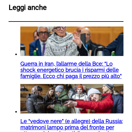
Leggi anche
Guerra in Iran, l’allarme della Bce: “Lo
shock energetico brucia i risparmi delle
famiglie. Ecco chi paga il prezzo più alto”
Le “vedove nere” (e allegre) della Russia:
matrimoni lampo prima del fronte per