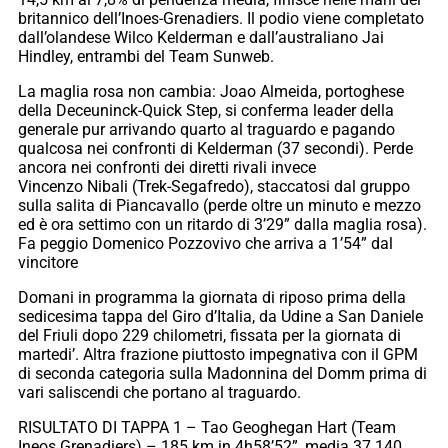
britannico dell’Inoes-Grenadiers. Il podio viene completato
dall’olandese Wilco Kelderman e dall’australiano Jai
Hindley, entrambi del Team Sunweb.
La maglia rosa non cambia: Joao Almeida, portoghese
della Deceuninck-Quick Step, si conferma leader della
generale pur arrivando quarto al traguardo e pagando
qualcosa nei confronti di Kelderman (37 secondi). Perde
ancora nei confronti dei diretti rivali invece
Vincenzo Nibali (Trek-Segafredo), staccatosi dal gruppo
sulla salita di Piancavallo (perde oltre un minuto e mezzo
ed è ora settimo con un ritardo di 3’29” dalla maglia rosa).
Fa peggio Domenico Pozzovivo che arriva a 1’54” dal
vincitore
Domani in programma la giornata di riposo prima della
sedicesima tappa del Giro d’Italia, da Udine a San Daniele
del Friuli dopo 229 chilometri, fissata per la giornata di
martedi’. Altra frazione piuttosto impegnativa con il GPM
di seconda categoria sulla Madonnina del Domm prima di
vari saliscendi che portano al traguardo.
RISULTATO DI TAPPA 1 – Tao Geoghegan Hart (Team
Ineos Grenadiers) – 185 km in 4h58’52”, media 37.140