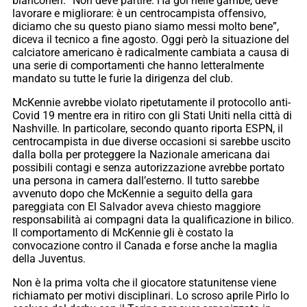
bianconeri. “Non deve partire. Ha gol nelle gambe, deve
lavorare e migliorare: è un centrocampista offensivo,
diciamo che su questo piano siamo messi molto bene”,
diceva il tecnico a fine agosto. Oggi però la situazione del
calciatore americano è radicalmente cambiata a causa di
una serie di comportamenti che hanno letteralmente
mandato su tutte le furie la dirigenza del club.
McKennie avrebbe violato ripetutamente il protocollo anti-
Covid 19 mentre era in ritiro con gli Stati Uniti nella città di
Nashville. In particolare, secondo quanto riporta ESPN, il
centrocampista in due diverse occasioni si sarebbe uscito
dalla bolla per proteggere la Nazionale americana dai
possibili contagi e senza autorizzazione avrebbe portato
una persona in camera dall’esterno. Il tutto sarebbe
avvenuto dopo che McKennie a seguito della gara
pareggiata con El Salvador aveva chiesto maggiore
responsabilità ai compagni data la qualificazione in bilico.
Il comportamento di McKennie gli è costato la
convocazione contro il Canada e forse anche la maglia
della Juventus.
Non è la prima volta che il giocatore statunitense viene
richiamato per motivi disciplinari. Lo scroso aprile Pirlo lo