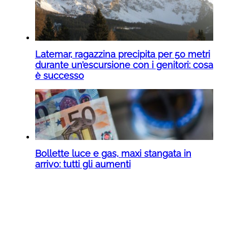
Latemar, ragazzina precipita per 50 metri
durante un’escursione con i genitori: cosa
è successo
Bollette luce e gas, maxi stangata in
arrivo: tutti gli aumenti