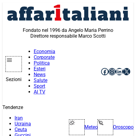
Vai
al
contenuto
Fondato nel 1996 da Angelo Maria Perrino
Direttore responsabile Marco Scotti
Economia
Corporate
Politica
Esteri
Facebook
Instagr
Linke
X
News
Sezioni
Salute
Sport
AI TV
Tendenze
Iran
Ucraina
Meteo
Oroscopo
Ceuta
Guccini