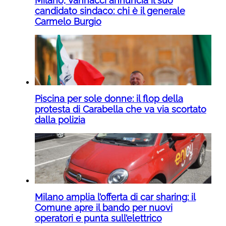
Milano, Vannacci annuncia il suo
candidato sindaco: chi è il generale
Carmelo Burgio
Piscina per sole donne: il flop della
protesta di Carabella che va via scortato
dalla polizia
Milano amplia l’offerta di car sharing: il
Comune apre il bando per nuovi
operatori e punta sull’elettrico