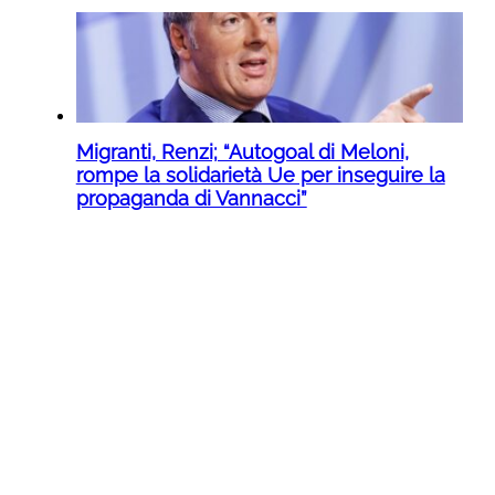
Migranti, Renzi; “Autogoal di Meloni,
rompe la solidarietà Ue per inseguire la
propaganda di Vannacci”