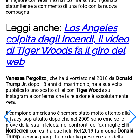
è migliore con te al mio fianco”, ha scritto il golfista
statunitense a commento di una foto con la nuova
compagna.
Leggi anche:
Los Angeles
colpita dagli incendi, il video
di Tiger Woods fa il giro del
web
Vanessa Pergolizzi
, che ha divorziato nel 2018 da
Donald
Trump Jr
. dopo 13 anni di matrimonio, ha a sua volta
pubblicato uno scatto di lei con
Tiger Woods
su
Instagram a conferma che la relazione è assolutamente
vera.
Il campione americano è sempre stato molto attento alla
privacy, soprattutto dopo che nel 2009 sono emerse le
prove della sua infeldetà nei confronti dell’ex moglie
Elin
Nordegren
con cui ha due figli. Nel 2019 fu proprio
Donald
Trump
a consegnargli la medaglia presidenziale della