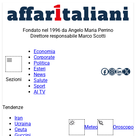
Vai
al
contenuto
Fondato nel 1996 da Angelo Maria Perrino
Direttore responsabile Marco Scotti
Economia
Corporate
Politica
Esteri
Facebook
Instagr
Linke
X
News
Sezioni
Salute
Sport
AI TV
Tendenze
Iran
Ucraina
Meteo
Oroscopo
Ceuta
Guccini