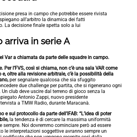
cisione presa in campo che potrebbe essere rivista
piegano all’arbitro la dinamica dei fatti
o. La decisione finale spetta solo a lui
arriva in serie A
del Var a chiamata da parte delle squadre in campo.
rale. Per l’FVS, così si chiama, non c’è una sala VAR come
oltre alla revisione arbitrale, c’è la possibilità della
tano,
per segnalare qualcosa che sia sfuggito
 concedere due challenge per partita, che si rigenerano ogni
 Un club deve uscire dal terreno di gioco senza la
 spiegato Antonio Zappi, nuovo presidente
n’intervista a TMW Radio, durante Maracanà.
no e sul protocollo da parte dell’IFAB: “L’idea di poter
bile,
la tendenza è di cercare la massima uniformità
ane sempre. Noi dovremmo cominciare però ad essere
tto le interpretazioni soggettive avranno sempre un
i codificate che non vengono recepite così dalla