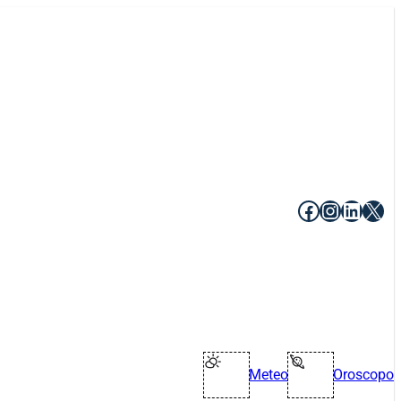
Facebook
Instagr
Linke
X
Meteo
Oroscopo