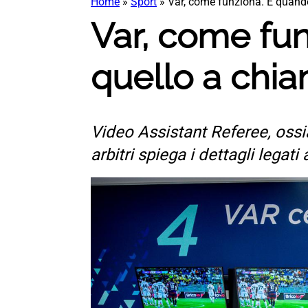
Home
»
Sport
»
Var, come funziona. E quando
Var, come fun
quello a chi
Video Assistant Referee, ossia
arbitri spiega i dettagli legati