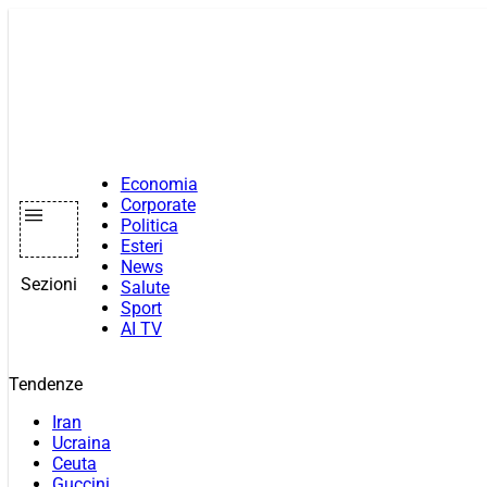
Vai
al
contenuto
Economia
Corporate
Politica
Esteri
News
Sezioni
Salute
Sport
AI TV
Tendenze
Iran
Ucraina
Ceuta
Guccini