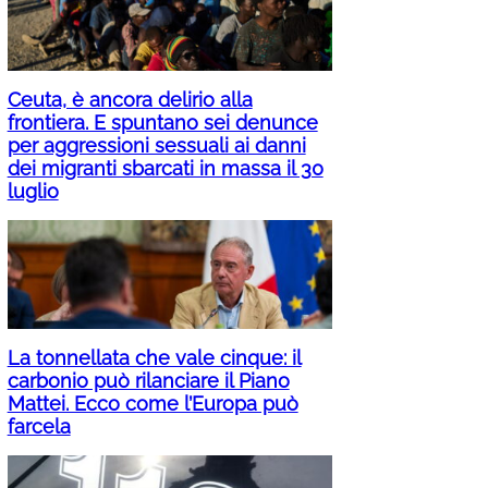
Ceuta, è ancora delirio alla
frontiera. E spuntano sei denunce
per aggressioni sessuali ai danni
dei migranti sbarcati in massa il 30
luglio
La tonnellata che vale cinque: il
carbonio può rilanciare il Piano
Mattei. Ecco come l’Europa può
farcela