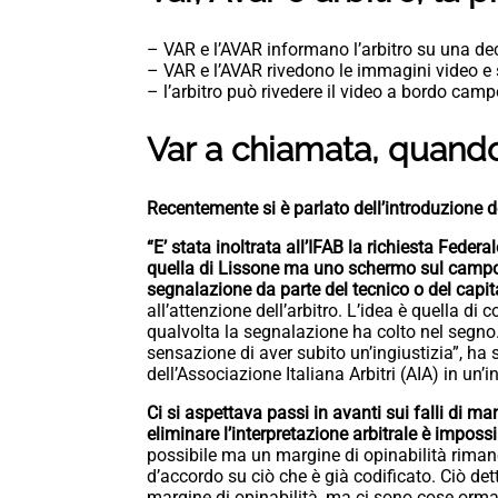
– VAR e l’AVAR informano l’arbitro su una de
– VAR e l’AVAR rivedono le immagini video e s
– l’arbitro può rivedere il video a bordo camp
Var a chiamata, quando 
Recentemente si è parlato dell’introduzione 
“E’ stata inoltrata all’IFAB la richiesta Fede
quella di Lissone ma uno schermo sul campo e, 
segnalazione da parte del tecnico o del capi
all’attenzione dell’arbitro. L’idea è quella di
qualvolta la segnalazione ha colto nel segno.
sensazione di aver subito un’ingiustizia”, ha
dell’Associazione Italiana Arbitri (AIA) in u
Ci si aspettava passi in avanti sui falli di ma
eliminare l’interpretazione arbitrale è impossi
possibile ma un margine di opinabilità rim
d’accordo su ciò che è già codificato. Ciò de
margine di opinabilità, ma ci sono cose orma