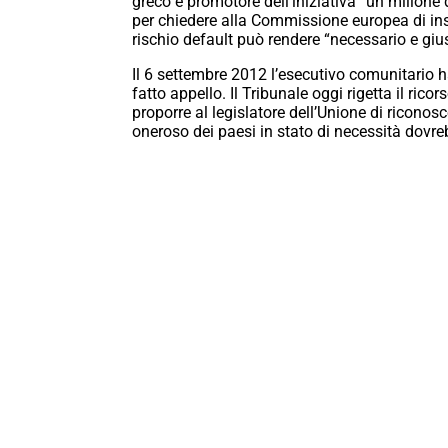
greco e promotore dell’iniziativa “un milione 
per chiedere alla Commissione europea di inser
rischio default può rendere “necessario e giust
Il 6 settembre 2012 l’esecutivo comunitario ha
fatto appello. Il Tribunale oggi rigetta il ric
proporre al legislatore dell’Unione di riconosc
oneroso dei paesi in stato di necessità dovre