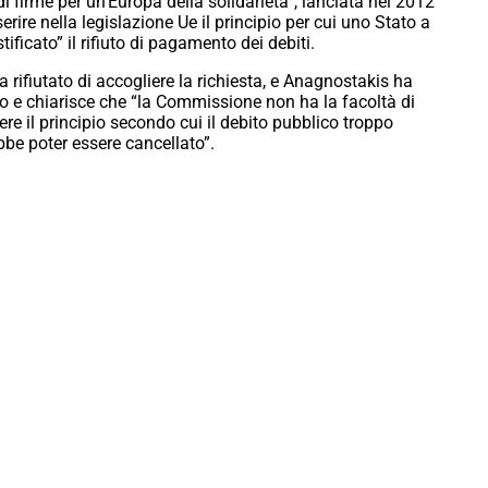
di firme per un’Europa della solidarietà”, lanciata nel 2012
ire nella legislazione Ue il principio per cui uno Stato a
ificato” il rifiuto di pagamento dei debiti.
 rifiutato di accogliere la richiesta, e Anagnostakis ha
orso e chiarisce che “la Commissione non ha la facoltà di
ere il principio secondo cui il debito pubblico troppo
bbe poter essere cancellato”.