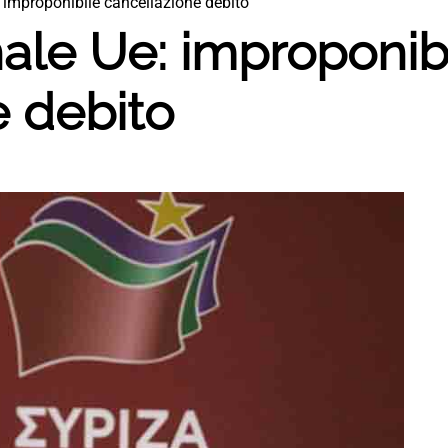
: improponibile cancellazione debito
nale Ue: improponib
e debito