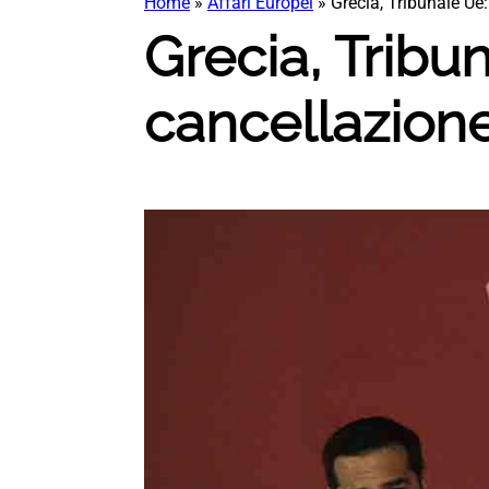
Home
»
Affari Europei
»
Grecia, Tribunale Ue
Grecia, Tribu
cancellazion