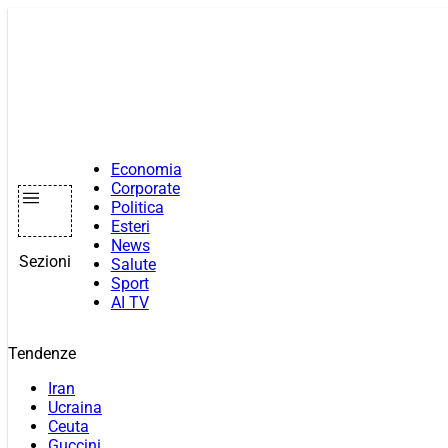
Vai
al
contenuto
Economia
Corporate
Politica
Esteri
News
Sezioni
Salute
Sport
AI TV
Tendenze
Iran
Ucraina
Ceuta
Guccini