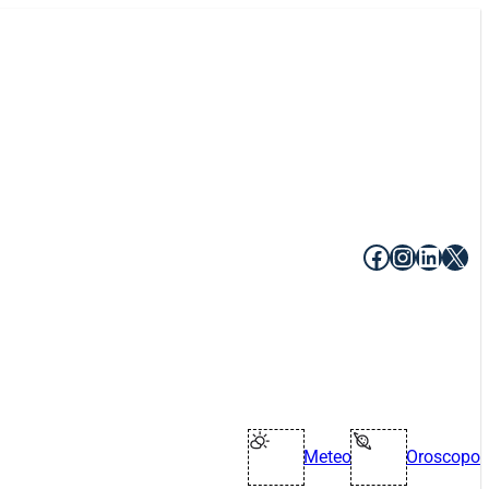
Facebook
Instagr
Linke
X
Meteo
Oroscopo