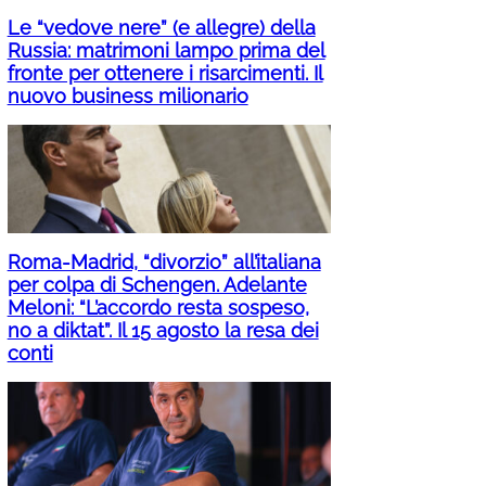
Le “vedove nere” (e allegre) della
Russia: matrimoni lampo prima del
fronte per ottenere i risarcimenti. Il
nuovo business milionario
Roma-Madrid, “divorzio” all’italiana
per colpa di Schengen. Adelante
Meloni: “L’accordo resta sospeso,
no a diktat”. Il 15 agosto la resa dei
conti