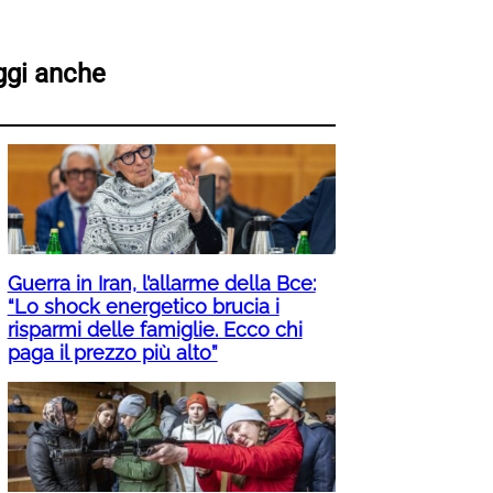
ggi anche
Guerra in Iran, l’allarme della Bce:
“Lo shock energetico brucia i
risparmi delle famiglie. Ecco chi
paga il prezzo più alto”