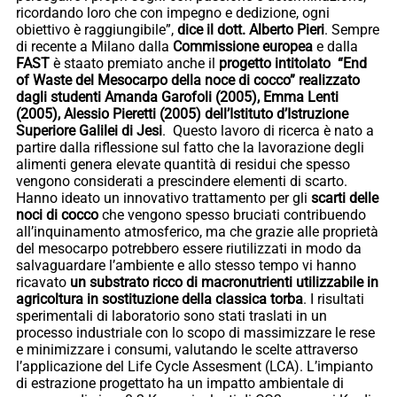
ricordando loro che con impegno e dedizione, ogni
obiettivo è raggiungibile”,
dice il dott. Alberto Pieri
. Sempre
di recente a Milano dalla
Commissione europea
e dalla
FAST
è staato premiato anche il
progetto intitolato “End
of Waste del Mesocarpo della noce di cocco” realizzato
dagli studenti Amanda Garofoli (2005), Emma Lenti
(2005), Alessio Pieretti (2005) dell’Istituto d’Istruzione
Superiore Galilei di Jesi
. Questo lavoro di ricerca è nato a
partire dalla riflessione sul fatto che la lavorazione degli
alimenti genera elevate quantità di residui che spesso
vengono considerati a prescindere elementi di scarto.
Hanno ideato un innovativo trattamento per gli
scarti delle
noci di cocco
che vengono spesso bruciati contribuendo
all’inquinamento atmosferico, ma che grazie alle proprietà
del mesocarpo potrebbero essere riutilizzati in modo da
salvaguardare l’ambiente e allo stesso tempo vi hanno
ricavato
un substrato ricco di macronutrienti utilizzabile in
agricoltura in sostituzione della classica torba
. I risultati
sperimentali di laboratorio sono stati traslati in un
processo industriale con lo scopo di massimizzare le rese
e minimizzare i consumi, valutando le scelte attraverso
l’applicazione del Life Cycle Assesment (LCA). L’impianto
di estrazione progettato ha un impatto ambientale di