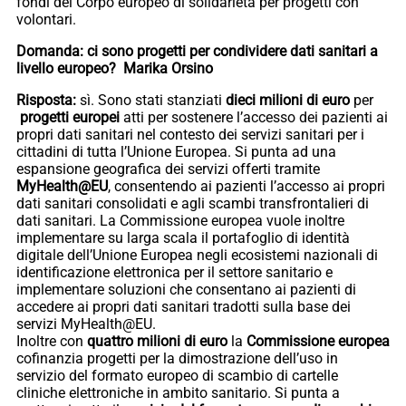
fondi del Corpo europeo di solidarietà per progetti con
volontari.
Domanda: ci sono progetti per condividere dati sanitari a
livello europeo? Marika Orsino
Risposta:
sì. Sono stati stanziati
dieci milioni di euro
per
progetti europei
atti per sostenere l’accesso dei pazienti ai
propri dati sanitari nel contesto dei servizi sanitari per i
cittadini di tutta l’Unione Europea. Si punta ad una
espansione geografica dei servizi offerti tramite
MyHealth@EU
, consentendo ai pazienti l’accesso ai propri
dati sanitari consolidati e agli scambi transfrontalieri di
dati sanitari. La Commissione europea vuole inoltre
implementare su larga scala il portafoglio di identità
digitale dell’Unione Europea negli ecosistemi nazionali di
identificazione elettronica per il settore sanitario e
implementare soluzioni che consentano ai pazienti di
accedere ai propri dati sanitari tradotti sulla base dei
servizi MyHealth@EU.
Inoltre con
quattro milioni di euro
la
Commissione europea
cofinanzia progetti per la dimostrazione dell’uso in
servizio del formato europeo di scambio di cartelle
cliniche elettroniche in ambito sanitario. Si punta a