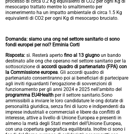
processo di circa 0.2 Kg equivalenti di CO2 per ogni Kg di
mesocarpo trattato mentre lo smaltimento per
incenerimento ha un impatto ambientale di circa 1.5 Kg
equivalenti di CO2 per ogni Kg di mesocarpo bruciato.
Domanda: siamo una ong nel settore sanitario ci sono
fondi europei per noi? Erminia Corti
Risposta:
sì. Resterà aperto
fino al 13 giugno
un bando
destinato alle ong che operano nel settore sanitario per la
sottoscrizione di
accordi quadro di partenariato (FPA) con
la Commissione europea
. Gli accordi quadro di
partenariato consentiranno poi ai beneficiari di partecipare
agli inviti riguardanti l’erogazione di sovvenzioni di
funzionamento per gli anni 2024 e 2025 nell’ambito del
programma EU4Health
per il settore sanitario.Sono
ammissibili a inviare le loro candidature le ong dotate di
personalità giuridica, senza fini di lucro e indipendenti da
imprese industriali e commerciali e libere da conflitti di
interesse, attive a livello di Unione Europea e presenti in
almeno la metà degli Stati membri dell’Unione Europea,
con una copertura geografica equilibrata. Inoltre ci sono i