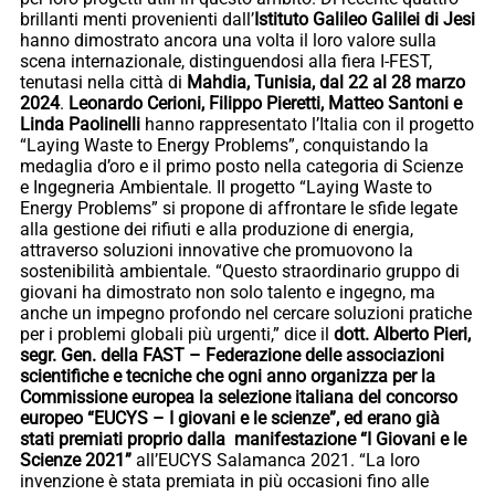
brillanti menti provenienti dall’
Istituto Galileo Galilei di Jesi
hanno dimostrato ancora una volta il loro valore sulla
scena internazionale, distinguendosi alla fiera I-FEST,
tenutasi nella città di
Mahdia, Tunisia, dal 22 al 28 marzo
2024
.
Leonardo Cerioni, Filippo Pieretti, Matteo Santoni e
Linda Paolinelli
hanno rappresentato l’Italia con il progetto
“Laying Waste to Energy Problems”, conquistando la
medaglia d’oro e il primo posto nella categoria di Scienze
e Ingegneria Ambientale. Il progetto “Laying Waste to
Energy Problems” si propone di affrontare le sfide legate
alla gestione dei rifiuti e alla produzione di energia,
attraverso soluzioni innovative che promuovono la
sostenibilità ambientale. “Questo straordinario gruppo di
giovani ha dimostrato non solo talento e ingegno, ma
anche un impegno profondo nel cercare soluzioni pratiche
per i problemi globali più urgenti,” dice il
dott. Alberto Pieri,
segr. Gen. della FAST – Federazione delle associazioni
scientifiche e tecniche che ogni anno organizza per la
Commissione europea la selezione italiana del concorso
europeo “EUCYS – I giovani e le scienze”, ed erano già
stati premiati proprio dalla manifestazione “I Giovani e le
Scienze 2021”
all’EUCYS Salamanca 2021. “La loro
invenzione è stata premiata in più occasioni fino alle