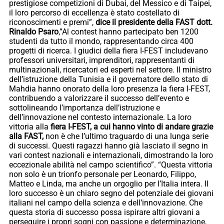
prestigiose competizioni di Dubai, del Messico e di Taipei,
il loro percorso di eccellenza è stato costellato di
riconoscimenti e premi”,
dice il presidente della FAST dott.
Rinaldo Psaro
,”Al contest hanno partecipato ben 1200
studenti da tutto il mondo, rappresentando circa 400
progetti di ricerca. I giudici della fiera I-FEST includevano
professori universitari, imprenditori, rappresentanti di
multinazionali, ricercatori ed esperti nel settore. Il ministro
dell’istruzione della Tunisia e il governatore dello stato di
Mahdia hanno onorato della loro presenza la fiera I-FEST,
contribuendo a valorizzare il successo dell’evento e
sottolineando l’importanza dell’istruzione e
dell’innovazione nel contesto internazionale. La loro
vittoria alla
fiera I-FEST, a cui hanno vinto di andare grazie
alla FAST,
non è che l’ultimo traguardo di una lunga serie
di successi. Questi ragazzi hanno già lasciato il segno in
vari contest nazionali e internazionali, dimostrando la loro
eccezionale abilità nel campo scientifico”. “Questa vittoria
non solo è un trionfo personale per Leonardo, Filippo,
Matteo e Linda, ma anche un orgoglio per l’Italia intera. Il
loro successo è un chiaro segno del potenziale dei giovani
italiani nel campo della scienza e dell’innovazione. Che
questa storia di successo possa ispirare altri giovani a
perseguire i propri sogni con passione e determinazione,