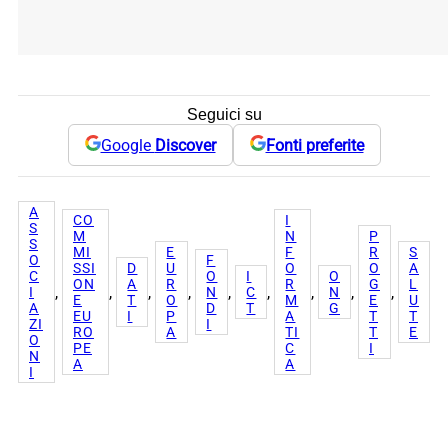
Seguici su
Google
Discover
Fonti preferite
A
CO
I
S
M
N
P
S
MI
E
F
R
S
O
F
SSI
D
U
O
O
A
C
O
I
O
ON
A
R
R
G
L
, 
, 
, 
, 
, 
, 
, 
, 
, 
I
N
C
N
E
T
O
M
E
U
A
D
T
G
EU
I
P
A
T
T
ZI
I
RO
A
TI
T
E
O
PE
C
I
N
A
A
I