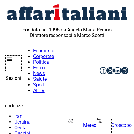
Vai
al
contenuto
Fondato nel 1996 da Angelo Maria Perrino
Direttore responsabile Marco Scotti
Economia
Corporate
Politica
Esteri
Facebook
Instagr
Linke
X
News
Sezioni
Salute
Sport
AI TV
Tendenze
Iran
Ucraina
Meteo
Oroscopo
Ceuta
Guccini