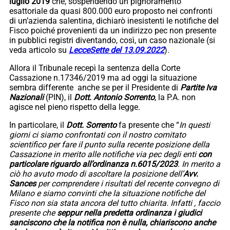
luglio 2019
che, sospendendo un pignoramento
esattoriale da quasi 800.000 euro proposto nei confronti
di un’azienda salentina, dichiarò inesistenti le notifiche del
Fisco poiché provenienti da un indirizzo pec non presente
in pubblici registri diventando, così, un caso nazionale (si
veda articolo su
LecceSette del 13.09.2022
).
Allora il Tribunale recepì la sentenza della Corte
Cassazione n.17346/2019 ma ad oggi la situazione
sembra differente anche se per il Presidente di
Partite Iva
Nazionali
(PIN), il
Dott. Antonio Sorrento
, la P.A. non
agisce nel pieno rispetto della legge.
In particolare, il
Dott. Sorrento
fa presente che “
In questi
giorni ci siamo confrontati con il nostro comitato
scientifico per fare il punto sulla recente posizione della
Cassazione in merito alle notifiche via pec degli enti
con
particolare riguardo all’ordinanza n.6015/2023
. In merito a
ciò ho avuto modo di ascoltare la posizione dell’
Avv.
Sances
per comprendere i risultati del recente convegno di
Milano e siamo convinti che la situazione notifiche del
Fisco non sia stata ancora del tutto chiarita. Infatti , faccio
presente che
seppur nella predetta ordinanza i giudici
sanciscono che la notifica non è nulla, chiariscono anche