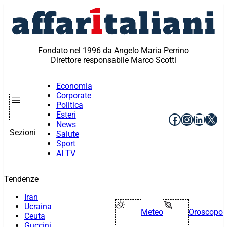
Vai
al
contenuto
Fondato nel 1996 da Angelo Maria Perrino
Direttore responsabile Marco Scotti
Economia
Corporate
Politica
Esteri
Facebook
Instagr
Linke
X
News
Sezioni
Salute
Sport
AI TV
Tendenze
Iran
Ucraina
Meteo
Oroscopo
Ceuta
Guccini