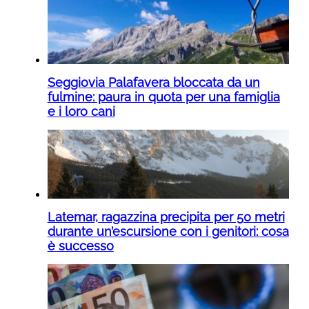
Seggiovia Palafavera bloccata da un
fulmine: paura in quota per una famiglia
e i loro cani
Latemar, ragazzina precipita per 50 metri
durante un’escursione con i genitori: cosa
è successo