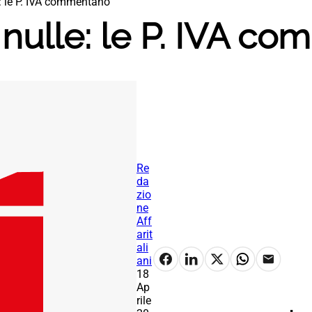
e: le P. IVA commentano
 nulle: le P. IVA c
Re
da
zio
ne
Aff
arit
ali
ani
18
Ap
rile