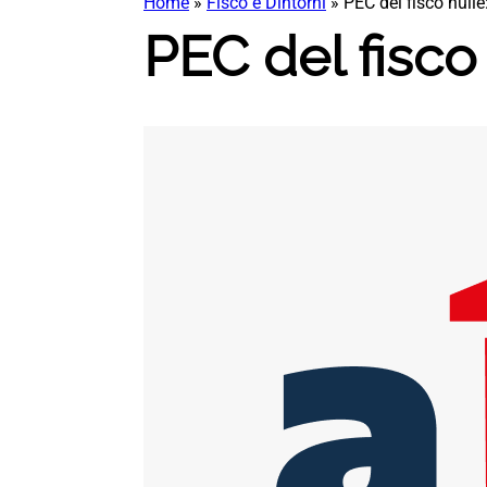
Home
»
Fisco e Dintorni
»
PEC del fisco null
PEC del fisco