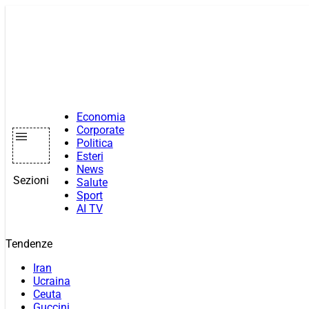
Vai
al
contenuto
Economia
Corporate
Politica
Esteri
News
Sezioni
Salute
Sport
AI TV
Tendenze
Iran
Ucraina
Ceuta
Guccini