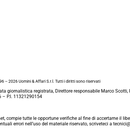
6 – 2026 Uomini & Affari S.r.l. Tutti i diritti sono riservati
ata giornalistica registrata, Direttore responsabile Marco Scotti, 
 – P.I. 11321290154
et, compie tutte le opportune verifiche al fine di accertarne il libe
eventuali errori nell’uso del materiale riservato, scriveteci a tecn