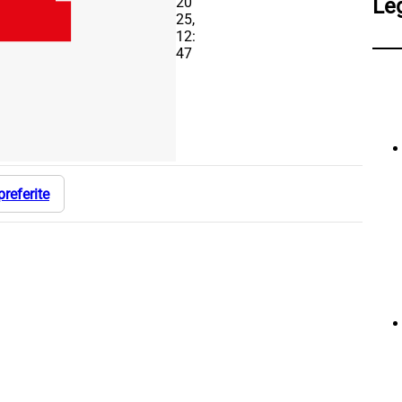
20
Le
25,
12:
47
preferite