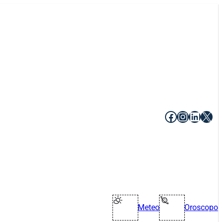
Facebook
Instagr
Linke
X
Meteo
Oroscopo