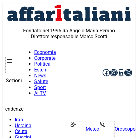
Vai
al
contenuto
Fondato nel 1996 da Angelo Maria Perrino
Direttore responsabile Marco Scotti
Economia
Corporate
Politica
Esteri
Facebook
Instagr
Linke
X
News
Sezioni
Salute
Sport
AI TV
Tendenze
Iran
Ucraina
Meteo
Oroscopo
Ceuta
Guccini