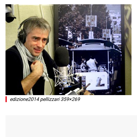
edizione2014 pellizzari 359×269