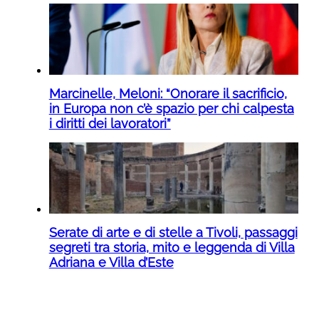
Marcinelle, Meloni: “Onorare il sacrificio,
in Europa non c’è spazio per chi calpesta
i diritti dei lavoratori”
Serate di arte e di stelle a Tivoli, passaggi
segreti tra storia, mito e leggenda di Villa
Adriana e Villa d’Este