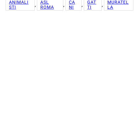
ANIMALI
ASL
CA
GAT
MURATEL
, 
, 
, 
, 
STI
ROMA
NI
TI
LA