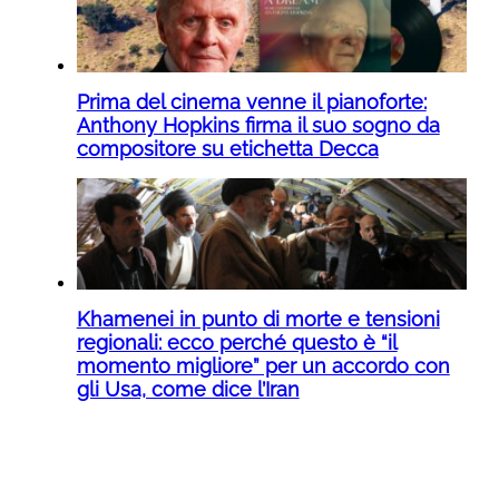
Prima del cinema venne il pianoforte:
Anthony Hopkins firma il suo sogno da
compositore su etichetta Decca
Khamenei in punto di morte e tensioni
regionali: ecco perché questo è “il
momento migliore” per un accordo con
gli Usa, come dice l’Iran