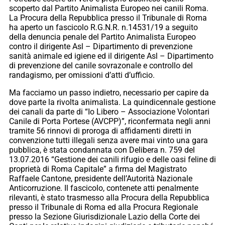
scoperto dal Partito Animalista Europeo nei canili Roma.
La Procura della Repubblica presso il Tribunale di Roma
ha aperto un fascicolo R.G.N.R. n.14531/19 a seguito
della denuncia penale del Partito Animalista Europeo
contro il dirigente Asl – Dipartimento di prevenzione
sanità animale ed igiene ed il dirigente Asl – Dipartimento
di prevenzione del canile sovrazonale e controllo del
randagismo, per omissioni d’atti d’ufficio.
Ma facciamo un passo indietro, necessario per capire da
dove parte la rivolta animalista. La quindicennale gestione
dei canali da parte di “Io Libero – Associazione Volontari
Canile di Porta Portese (AVCPP)”, riconfermata negli anni
tramite 56 rinnovi di proroga di affidamenti diretti in
convenzione tutti illegali senza avere mai vinto una gara
pubblica, è stata condannata con Delibera n. 759 del
13.07.2016 “Gestione dei canili rifugio e delle oasi feline di
proprietà di Roma Capitale” a firma del Magistrato
Raffaele Cantone, presidente dell’Autorità Nazionale
Anticorruzione. Il fascicolo, contenete atti penalmente
rilevanti, è stato trasmesso alla Procura della Repubblica
presso il Tribunale di Roma ed alla Procura Regionale
presso la Sezione Giurisdizionale Lazio della Corte dei