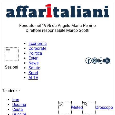
Vai
al
contenuto
Fondato nel 1996 da Angelo Maria Perrino
Direttore responsabile Marco Scotti
Economia
Corporate
Politica
Esteri
Facebook
Instagr
Linke
X
News
Sezioni
Salute
Sport
AI TV
Tendenze
Iran
Ucraina
Meteo
Oroscopo
Ceuta
Guccini