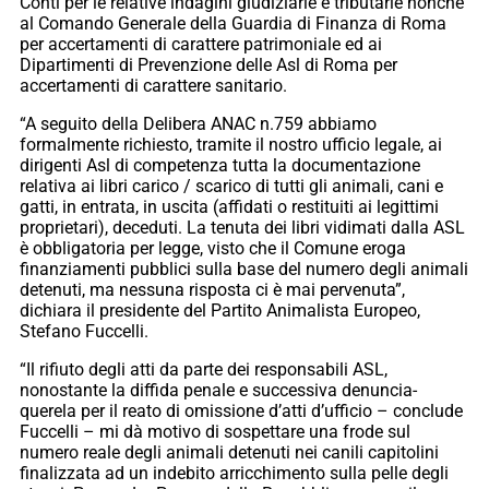
Conti per le relative indagini giudiziarie e tributarie nonché
al Comando Generale della Guardia di Finanza di Roma
per accertamenti di carattere patrimoniale ed ai
Dipartimenti di Prevenzione delle Asl di Roma per
accertamenti di carattere sanitario.
“A seguito della Delibera ANAC n.759 abbiamo
formalmente richiesto, tramite il nostro ufficio legale, ai
dirigenti Asl di competenza tutta la documentazione
relativa ai libri carico / scarico di tutti gli animali, cani e
gatti, in entrata, in uscita (affidati o restituiti ai legittimi
proprietari), deceduti. La tenuta dei libri vidimati dalla ASL
è obbligatoria per legge, visto che il Comune eroga
finanziamenti pubblici sulla base del numero degli animali
detenuti, ma nessuna risposta ci è mai pervenuta”,
dichiara il presidente del Partito Animalista Europeo,
Stefano Fuccelli.
“Il rifiuto degli atti da parte dei responsabili ASL,
nonostante la diffida penale e successiva denuncia-
querela per il reato di omissione d’atti d’ufficio – conclude
Fuccelli – mi dà motivo di sospettare una frode sul
numero reale degli animali detenuti nei canili capitolini
finalizzata ad un indebito arricchimento sulla pelle degli