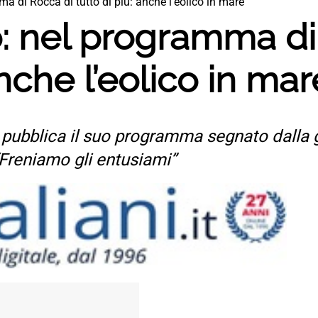
a di Rocca di tutto di più: anche l’eolico in mare
o: nel programma di
anche l’eolico in mar
 pubblica il suo programma segnato dalla g
“Freniamo gli entusiami”