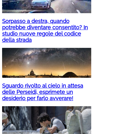
Sorpasso a destra, quando
potrebbe diventare consentito? In
studio nuove regole del codice
della strada
Sguardo rivolto al cielo in attesa
delle Perseidi, esprimete un
desiderio per farlo avverare!