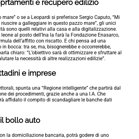
prtamenti e recupero edilizio
 mare” o se a Leopardi si preferisce Sergio Caputo, “Mi
r riuscire a galleggiare in questo pazzo mare”, gli unici
à sono quelli relativi alla casa e alla digitalizzazione.
 leone al posto dell’Ina la farà la Fondazione Enasarco,
ula dell’affitto con riscatto. E chi pensa ad una
 in bocca: tra se, ma, bisognerebbe e occorrerebbe,
la chiaro: “L’obiettivo sarà di ottimizzare e sfruttare al
tare la necessità di altre realizzazioni edilizie”.
cittadini e imprese
ettorali, spunta una “Regione intelligente” che partirà dal
ione dei procedimenti, grazie anche a una I.A. Che
errà affidato il compito di scandagliare le banche dati
il bollo auto
o con la domiciliazione bancaria, potrà godere di uno