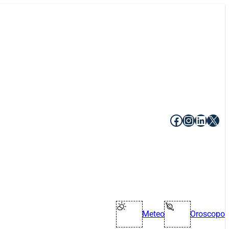
Facebook
Instagr
Linke
X
Meteo
Oroscopo