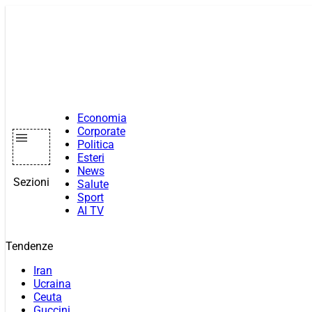
Vai
al
contenuto
Economia
Corporate
Politica
Esteri
News
Sezioni
Salute
Sport
AI TV
Tendenze
Iran
Ucraina
Ceuta
Guccini