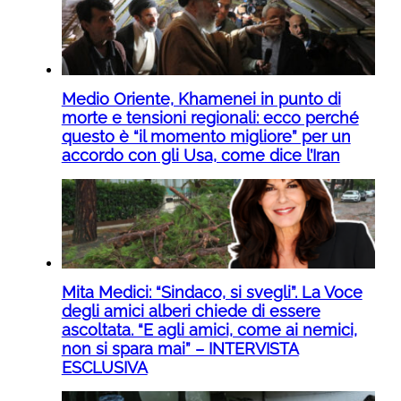
Medio Oriente, Khamenei in punto di
morte e tensioni regionali: ecco perché
questo è “il momento migliore” per un
accordo con gli Usa, come dice l’Iran
Mita Medici: “Sindaco, si svegli”. La Voce
degli amici alberi chiede di essere
ascoltata. “E agli amici, come ai nemici,
non si spara mai” – INTERVISTA
ESCLUSIVA