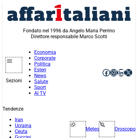
Vai
al
contenuto
Fondato nel 1996 da Angelo Maria Perrino
Direttore responsabile Marco Scotti
Economia
Corporate
Politica
Esteri
Facebook
Instagr
Linke
X
News
Sezioni
Salute
Sport
AI TV
Tendenze
Iran
Ucraina
Meteo
Oroscopo
Ceuta
Guccini