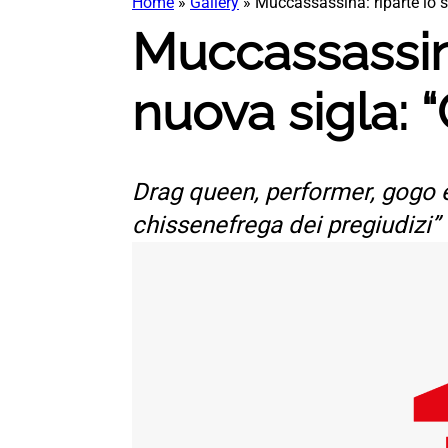
Home
»
Gallery
»
Muccassassina: riparte lo 
Muccassassina
nuova sigla:
Drag queen, performer, gogo e
chissenefrega dei pregiudizi”