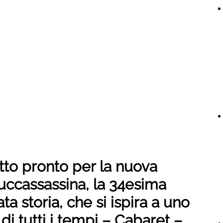
tto pronto per la nuova
uccassassina, la 34esima
a storia, che si ispira a uno
di tutti i tempi – Cabaret –