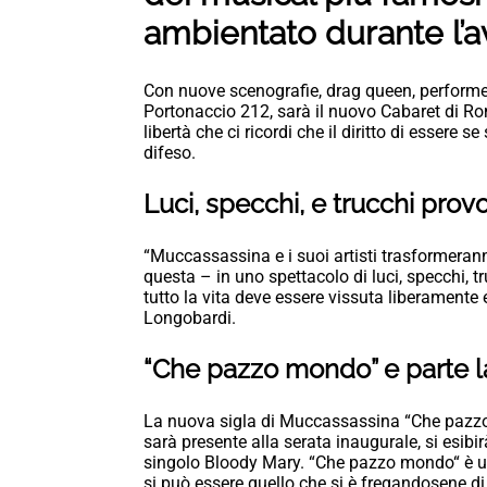
ambientato durante l’
Con nuove scenografie, drag queen, performer,
Portonaccio 212, sarà il nuovo Cabaret di Rom
libertà che ci ricordi che il diritto di essere
difeso.
Luci, specchi, e trucchi prov
“Muccassassina e i suoi artisti trasformerann
questa – in uno spettacolo di luci, specchi, t
tutto la vita deve essere vissuta liberamente e
Longobardi.
“Che pazzo mondo” e parte l
La nuova sigla di Muccassassina “Che pazzo
sarà presente alla serata inaugurale, si esibi
singolo Bloody Mary. “Che pazzo mondo“ è un
si può essere quello che si è fregandosene d