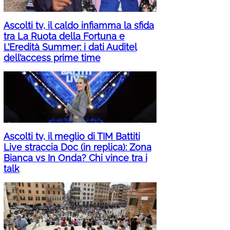
Ascolti tv, il caldo infiamma la sfida
tra La Ruota della Fortuna e
L’Eredità Summer: i dati Auditel
dell’access prime time
Ascolti tv, il meglio di TIM Battiti
Live straccia Doc (in replica): Zona
Bianca vs In Onda? Chi vince tra i
talk