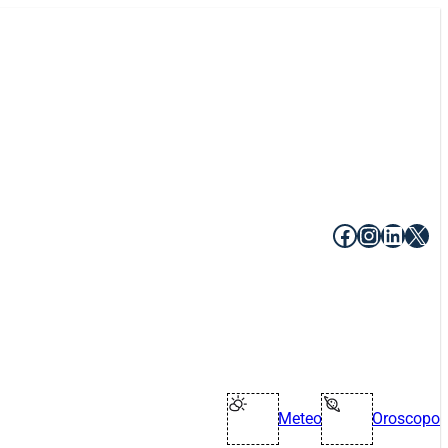
Facebook
Instagr
Linke
X
Meteo
Oroscopo