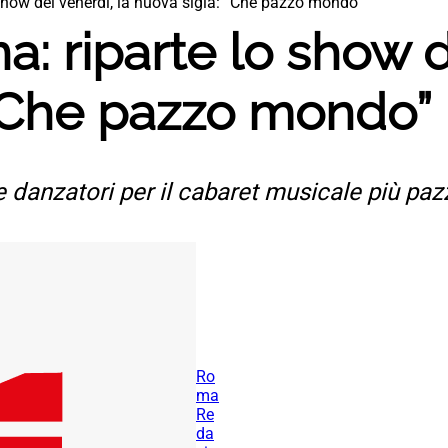
show del venerdì, la nuova sigla: “Che pazzo mondo”
: riparte lo show d
 “Che pazzo mondo”
 danzatori per il cabaret musicale più pa
Ro
ma
Re
da