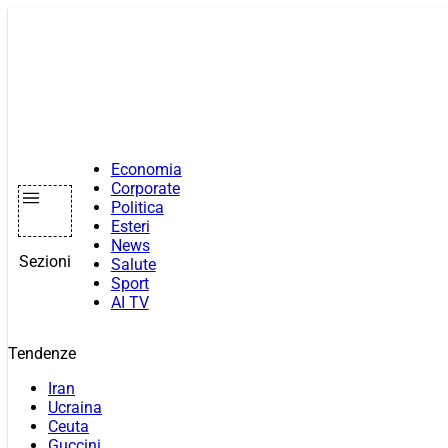
Vai
al
contenuto
Economia
Corporate
Politica
Esteri
News
Sezioni
Salute
Sport
AI TV
Tendenze
Iran
Ucraina
Ceuta
Guccini