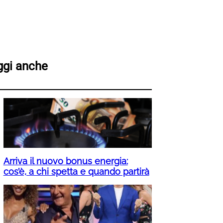
ggi anche
Arriva il nuovo bonus energia:
cos’è, a chi spetta e quando partirà