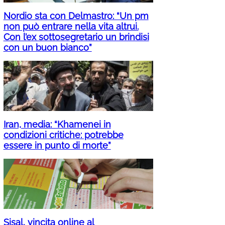
Nordio sta con Delmastro: “Un pm
non può entrare nella vita altrui.
Con l’ex sottosegretario un brindisi
con un buon bianco”
Iran, media: “Khamenei in
condizioni critiche: potrebbe
essere in punto di morte”
Sisal, vincita online al