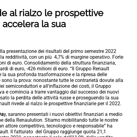
e al rialzo le prospettive
e accelera la sua
lla presentazione dei risultati del primo semestre 2022
la redditività, con un più 4,7% di margine operativo. Forte
oni di euro. Consolidamento della struttura finanziaria,
ardi di euro, -426 milioni di euro. “Il Gruppo Renault
 la sua profonda trasformazione e la ripresa delle
e sono la prova: nonostante tutte le contrarietà dovute alla
dei semiconduttori e all’inflazione dei costi, il Gruppo
va e comincia a trarre vantaggio dal successo dei nuovi
to la perdita delle attività russe e proseguendo la sua
ult rivede al rialzo le prospettive finanziarie per il 2022.
Da
y, saranno presentati i nuovi obiettivi finanziari a medio
e della Renaulution. Stiamo mobilitando tutte le nostre
un attore competitivo, tecnologico e responsabile” ha
ult. Il fatturato del Gruppo raggiunge quota 21,1