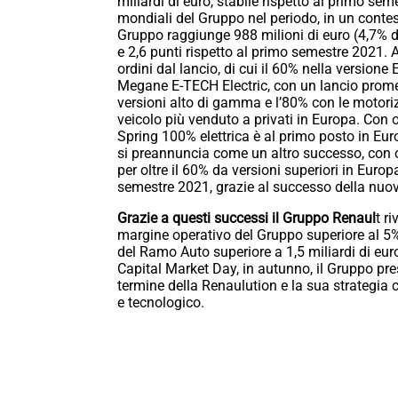
miliardi di euro, stabile rispetto al primo sem
mondiali del Gruppo nel periodo, in un contest
Gruppo raggiunge 988 milioni di euro (4,7% de
e 2,6 punti rispetto al primo semestre 2021. A
ordini dal lancio, di cui il 60% nella versione
Megane E-TECH Electric, con un lancio promette
versioni alto di gamma e l’80% con le motoriz
veicolo più venduto a privati in Europa. Con o
Spring 100% elettrica è al primo posto in Europ
si preannuncia come un altro successo, con o
per oltre il 60% da versioni superiori in Europ
semestre 2021, grazie al successo della n
Grazie a questi successi il Gruppo Renaul
t r
margine operativo del Gruppo superiore al 5%
del Ramo Auto superiore a 1,5 miliardi di euro
Capital Market Day, in autunno, il Gruppo pre
termine della Renaulution e la sua strategia 
e tecnologico.