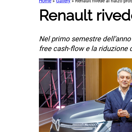
Home
»
Gallery
»
Renault rivede al rialzo pro
Renault rivede
Nel primo semestre dell’anno s
free cash-flow e la riduzione 