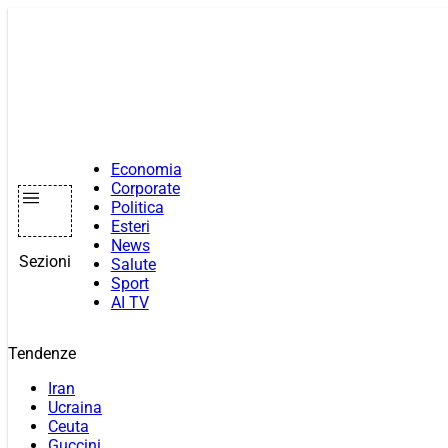
Vai
al
contenuto
Economia
Corporate
Politica
Esteri
News
Sezioni
Salute
Sport
AI TV
Tendenze
Iran
Ucraina
Ceuta
Guccini