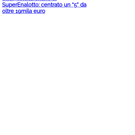
SuperEnalotto: centrato un “5” da
oltre 19mila euro