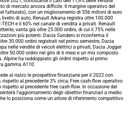
estre 2021, nonostante il calo dell’11,9% delle vendite
o di mercato ancora difficile. Il margine operativo del
l fatturato), con un miglioramento di 556 milioni di euro
 livello di auto, Renault Arkana registra oltre 100.000
 E-TECH e il 60% nel canale di vendita a privati. Renault
nte, vanta già oltre 25.000 ordini, di cui il 75% nelle
zazioni più potenti. Dacia Sandero si riconferma il
ltre 30.000 ordini registrati nel primo semestre, Dacia
a nelle vendite di veicoli elettrici a privati, Dacia Jogger
ltre 50.000 ordini nel giro di 6 mesi e un mix composto
a. Alpine ha raddoppiato gli ordini rispetto al primo
uova gamma A110.
ivede al rialzo le prospettive finanziarie per il 2022 con
 rispetto al precedente 3% circa; Free cash-flow operativo
 rispetto al precedente free cash-flow. In occasione del
senterà l’aggiornamento degli obiettivi finanziari a medio
che lo posiziona come un attore di riferimento competitivo