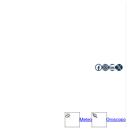
Facebook
Instagr
Linke
X
Meteo
Oroscopo