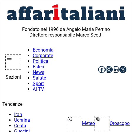
Vai
al
contenuto
Fondato nel 1996 da Angelo Maria Perrino
Direttore responsabile Marco Scotti
Economia
Corporate
Politica
Esteri
Facebook
Instagr
Linke
X
News
Sezioni
Salute
Sport
AI TV
Tendenze
Iran
Ucraina
Meteo
Oroscopo
Ceuta
Guccini