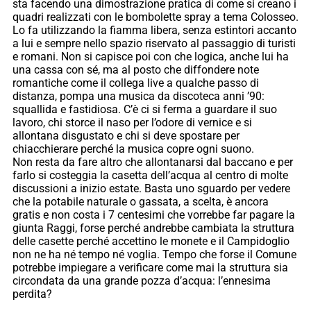
sta facendo una dimostrazione pratica di come si creano i
quadri realizzati con le bombolette spray a tema Colosseo.
Lo fa utilizzando la fiamma libera, senza estintori accanto
a lui e sempre nello spazio riservato al passaggio di turisti
e romani. Non si capisce poi con che logica, anche lui ha
una cassa con sé, ma al posto che diffondere note
romantiche come il collega live a qualche passo di
distanza, pompa una musica da discoteca anni ’90:
squallida e fastidiosa. C’è ci si ferma a guardare il suo
lavoro, chi storce il naso per l’odore di vernice e si
allontana disgustato e chi si deve spostare per
chiacchierare perché la musica copre ogni suono.
Non resta da fare altro che allontanarsi dal baccano e per
farlo si costeggia la casetta dell’acqua al centro di molte
discussioni a inizio estate. Basta uno sguardo per vedere
che la potabile naturale o gassata, a scelta, è ancora
gratis e non costa i 7 centesimi che vorrebbe far pagare la
giunta Raggi, forse perché andrebbe cambiata la struttura
delle casette perché accettino le monete e il Campidoglio
non ne ha né tempo né voglia. Tempo che forse il Comune
potrebbe impiegare a verificare come mai la struttura sia
circondata da una grande pozza d’acqua: l’ennesima
perdita?