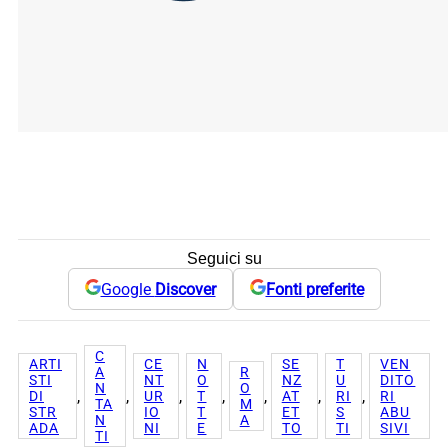
Seguici su
Google
Discover
Fonti preferite
C
ARTI
CE
N
SE
T
VEN
A
R
STI
NT
O
NZ
U
DITO
N
O
, 
, 
, 
, 
, 
, 
, 
DI
UR
T
AT
RI
RI
TA
M
STR
IO
T
ET
S
ABU
N
A
ADA
NI
E
TO
TI
SIVI
TI