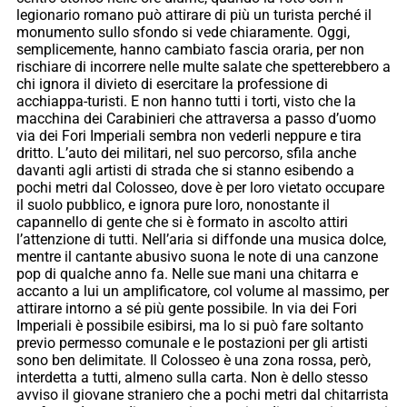
legionario romano può attirare di più un turista perché il
monumento sullo sfondo si vede chiaramente. Oggi,
semplicemente, hanno cambiato fascia oraria, per non
rischiare di incorrere nelle multe salate che spetterebbero a
chi ignora il divieto di esercitare la professione di
acchiappa-turisti. E non hanno tutti i torti, visto che la
macchina dei Carabinieri che attraversa a passo d’uomo
via dei Fori Imperiali sembra non vederli neppure e tira
dritto. L’auto dei militari, nel suo percorso, sfila anche
davanti agli artisti di strada che si stanno esibendo a
pochi metri dal Colosseo, dove è per loro vietato occupare
il suolo pubblico, e ignora pure loro, nonostante il
capannello di gente che si è formato in ascolto attiri
l’attenzione di tutti. Nell’aria si diffonde una musica dolce,
mentre il cantante abusivo suona le note di una canzone
pop di qualche anno fa. Nelle sue mani una chitarra e
accanto a lui un amplificatore, col volume al massimo, per
attirare intorno a sé più gente possibile. In via dei Fori
Imperiali è possibile esibirsi, ma lo si può fare soltanto
previo permesso comunale e le postazioni per gli artisti
sono ben delimitate. Il Colosseo è una zona rossa, però,
interdetta a tutti, almeno sulla carta. Non è dello stesso
avviso il giovane straniero che a pochi metri dal chitarrista