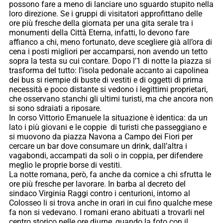
possono fare a meno di lanciare uno sguardo stupito nella
loro direzione. Se i gruppi di visitatori approfittano delle
ore più fresche della giornata per una gita serale tra i
monumenti della Città Eterna, infatti, lo devono fare
affianco a chi, meno fortunato, deve scegliere già all’ora di
cena i posti migliori per accamparsi, non avendo un tetto
sopra la testa su cui contare. Dopo l’1 di notte la piazza si
trasforma del tutto: l’isola pedonale accanto ai capolinea
dei bus si riempie di buste di vestiti e di oggetti di prima
necessità e poco distante si vedono i legittimi proprietari,
che osservano stanchi gli ultimi turisti, ma che ancora non
si sono sdraiati a riposare.
In corso Vittorio Emanuele la situazione è identica: da un
lato i più giovani e le coppie di turisti che passeggiano e
si muovono da piazza Navona a Campo dei Fiori per
cercare un bar dove consumare un drink, dall’altra i
vagabondi, accampati da soli o in coppia, per difendere
meglio le proprie borse di vestiti.
La notte romana, però, fa anche da cornice a chi sfrutta le
ore più fresche per lavorare. In barba al decreto del
sindaco Virginia Raggi contro i centurioni, intorno al
Colosseo li si trova anche in orari in cui fino qualche mese
fa non si vedevano. I romani erano abituati a trovarli nel
centro storico nelle ore diurne, quando la foto con il