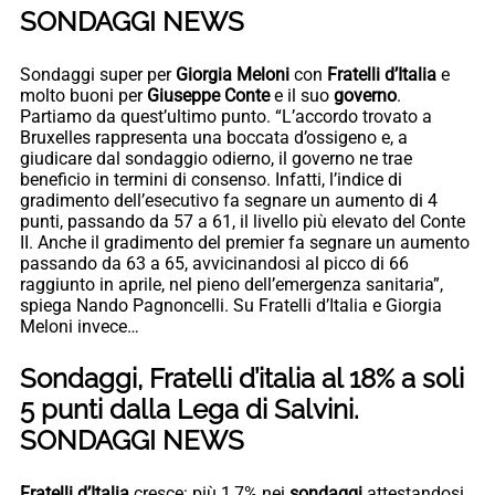
SONDAGGI NEWS
Sondaggi super per
Giorgia Meloni
con
Fratelli d’Italia
e
molto buoni per
Giuseppe Conte
e il suo
governo
.
Partiamo da quest’ultimo punto. “L’accordo trovato a
Bruxelles rappresenta una boccata d’ossigeno e, a
giudicare dal sondaggio odierno, il governo ne trae
beneficio in termini di consenso. Infatti, l’indice di
gradimento dell’esecutivo fa segnare un aumento di 4
punti, passando da 57 a 61, il livello più elevato del Conte
II. Anche il gradimento del premier fa segnare un aumento
passando da 63 a 65, avvicinandosi al picco di 66
raggiunto in aprile, nel pieno dell’emergenza sanitaria”,
spiega Nando Pagnoncelli. Su Fratelli d’Italia e Giorgia
Meloni invece…
Sondaggi, Fratelli d’italia al 18% a soli
5 punti dalla Lega di Salvini.
SONDAGGI NEWS
Fratelli d’Italia
cresce: più 1,7% nei
sondaggi
attestandosi