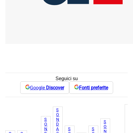
Seguici su
Google
Discover
Fonti preferite
S
S
O
O
N
S
N
S
D
O
D
O
A
N
A
S
S
N
G