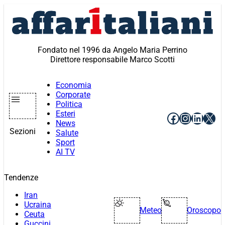
Vai
al
contenuto
Fondato nel 1996 da Angelo Maria Perrino
Direttore responsabile Marco Scotti
Economia
Corporate
Politica
Esteri
Facebook
Instagr
Linke
X
News
Sezioni
Salute
Sport
AI TV
Tendenze
Iran
Ucraina
Meteo
Oroscopo
Ceuta
Guccini