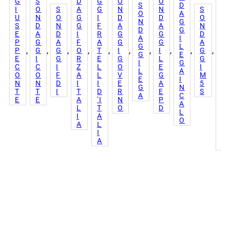
G
S
D
G
O
O
S
D
G
I
O
S
A
G
N
N
S
O
A
I
U
N
O
G
I
D
D
O
N
G
M
S
D
N
G
F
A
A
N
D
G
O
E
A
D
I
R
G
G
D
A
I
V
P
G
A
F
A
G
G
A
G
L
I
, 
, 
, 
, 
, 
, 
, 
, 
, 
, 
P
G
G
O
T
I
I
G
G
E
M
E
I
G
R
E
G
L
G
I
G
E
C
C
I
Z
L
O
E
I
L
A
N
O
O
F
A
L
V
G
M
E
I
T
N
N
D
I
I
E
A
5
G
N
O
T
T
I
T
D
R
E
S
A
C
5
E
E
A
’I
N
P
A
S
L
T
O
D
L
T
I
A
O
E
A
L
L
I
L
A
E