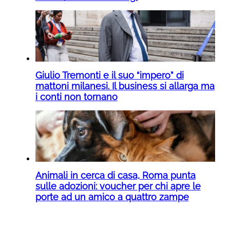
Giulio Tremonti e il suo “impero” di
mattoni milanesi. Il business si allarga ma
i conti non tornano
Animali in cerca di casa, Roma punta
sulle adozioni: voucher per chi apre le
porte ad un amico a quattro zampe