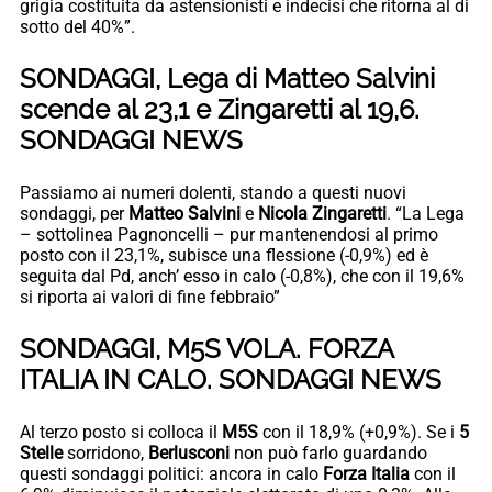
grigia costituita da astensionisti e indecisi che ritorna al di
sotto del 40%”.
SONDAGGI, Lega di Matteo Salvini
scende al 23,1 e Zingaretti al 19,6.
SONDAGGI NEWS
Passiamo ai numeri dolenti, stando a questi nuovi
sondaggi, per
Matteo Salvini
e
Nicola Zingaretti
. “La Lega
– sottolinea Pagnoncelli – pur mantenendosi al primo
posto con il 23,1%, subisce una flessione (-0,9%) ed è
seguita dal Pd, anch’ esso in calo (-0,8%), che con il 19,6%
si riporta ai valori di fine febbraio”
SONDAGGI, M5S VOLA. FORZA
ITALIA IN CALO. SONDAGGI NEWS
Al terzo posto si colloca il
M5S
con il 18,9% (+0,9%). Se i
5
Stelle
sorridono,
Berlusconi
non può farlo guardando
questi sondaggi politici: ancora in calo
Forza Italia
con il