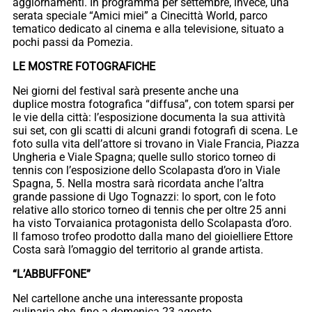
aggiornamenti. In programma per settembre, invece, una
serata speciale “Amici miei” a Cinecittà World, parco
tematico dedicato al cinema e alla televisione, situato a
pochi passi da Pomezia.
LE MOSTRE FOTOGRAFICHE
Nei giorni del festival sarà presente anche una
duplice mostra fotografica “diffusa”, con totem sparsi per
le vie della città: l’esposizione documenta la sua attività
sui set, con gli scatti di alcuni grandi fotografi di scena. Le
foto sulla vita dell’attore si trovano in Viale Francia, Piazza
Ungheria e Viale Spagna; quelle sullo storico torneo di
tennis con l’esposizione dello Scolapasta d’oro in Viale
Spagna, 5. Nella mostra sarà ricordata anche l’altra
grande passione di Ugo Tognazzi: lo sport, con le foto
relative allo storico torneo di tennis che per oltre 25 anni
ha visto Torvaianica protagonista dello Scolapasta d’oro.
Il famoso trofeo prodotto dalla mano del gioielliere Ettore
Costa sarà l’omaggio del territorio al grande artista.
“L’ABBUFFONE”
Nel cartellone anche una interessante proposta
culinaria che, fino a domenica 23 agosto,