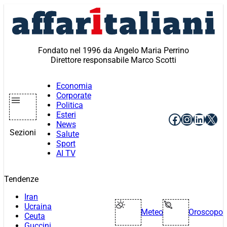
Vai
al
contenuto
Fondato nel 1996 da Angelo Maria Perrino
Direttore responsabile Marco Scotti
Economia
Corporate
Politica
Esteri
Facebook
Instagr
Linke
X
News
Sezioni
Salute
Sport
AI TV
Tendenze
Iran
Ucraina
Meteo
Oroscopo
Ceuta
Guccini