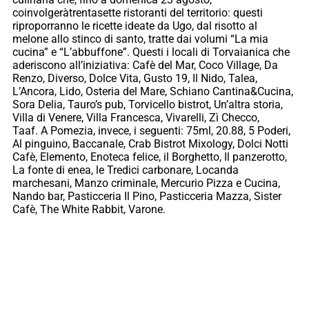
coinvolgeràtrentasette ristoranti del territorio: questi
riproporranno le ricette ideate da Ugo, dal risotto al
melone allo stinco di santo, tratte dai volumi “La mia
cucina” e “L’abbuffone”. Questi i locali di Torvaianica che
aderiscono all’iniziativa: Cafè del Mar, Coco Village, Da
Renzo, Diverso, Dolce Vita, Gusto 19, Il Nido, Talea,
L’Ancora, Lido, Osteria del Mare, Schiano Cantina&Cucina,
Sora Delia, Tauro’s pub, Torvicello bistrot, Un’altra storia,
Villa di Venere, Villa Francesca, Vivarelli, Zì Checco,
Taaf. A Pomezia, invece, i seguenti: 75ml, 20.88, 5 Poderi,
Al pinguino, Baccanale, Crab Bistrot Mixology, Dolci Notti
Cafè, Elemento, Enoteca felice, il Borghetto, Il panzerotto,
La fonte di enea, le Tredici carbonare, Locanda
marchesani, Manzo criminale, Mercurio Pizza e Cucina,
Nando bar, Pasticceria Il Pino, Pasticceria Mazza, Sister
Cafè, The White Rabbit, Varone.