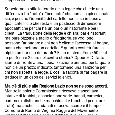
Superiamo lo stile letterario della legge che chiede una
differenza tra “noto” e “ben noto” che non si capisce quale
sia, e persino l’idoneità del cartello non si sa in base a
quali criteri, ciò che resta è un pasticcio di dimensioni
apocalittiche per chi ha un bar o un ristorante e per i
clienti. La traduzione della legge è chiara: bar e ristoranti
ma pure pizzerie a taglio o friggitorie, se vogliono,
possono far pagare a chi non è cliente l’accesso al bagno,
basta che mettano un cartello. E quanto costerà fare la
pipì in un bar o in ristorante? E’ un mistero. Forse 50 cent
in periferia e 2 euro nel centro storico? Oppure? Di fatto
siamo di fronte a una liberalizzazione urinaria per la quale
non c’è un prezzo indicato, tantomeno una sanzione per
chi non rispetta la legge. E così la facoltà di far pagare si
traduce in un caos dei servizi igienici.
Ma c’è di più e alla Regione Lazio non se ne sono accorti.
Mentre la solerte Commissione riceveva e ascoltava
istanze di lobbisti, associazione varie, baristi, camerieri,
commercialisti (anche macchinisti e fuochisti per citare
Totò) ma anche i sindacati e faceva scorrere il tempo, il
Comune di Roma di Virginia Raggi e del Movimento