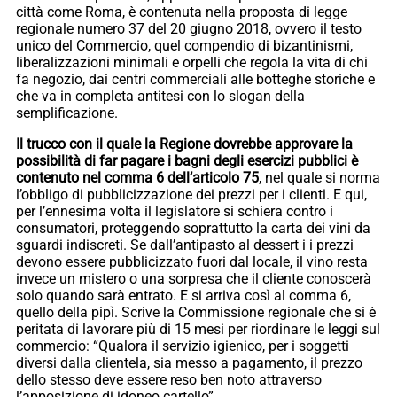
città come Roma, è contenuta nella proposta di legge
regionale numero 37 del 20 giugno 2018, ovvero il testo
unico del Commercio, quel compendio di bizantinismi,
liberalizzazioni minimali e orpelli che regola la vita di chi
fa negozio, dai centri commerciali alle botteghe storiche e
che va in completa antitesi con lo slogan della
semplificazione.
Il trucco con il quale la Regione dovrebbe approvare la
possibilità di far pagare i bagni degli esercizi pubblici è
contenuto nel comma 6 dell’articolo 75
, nel quale si norma
l’obbligo di pubblicizzazione dei prezzi per i clienti. E qui,
per l’ennesima volta il legislatore si schiera contro i
consumatori, proteggendo soprattutto la carta dei vini da
sguardi indiscreti. Se dall’antipasto al dessert i i prezzi
devono essere pubblicizzato fuori dal locale, il vino resta
invece un mistero o una sorpresa che il cliente conoscerà
solo quando sarà entrato. E si arriva così al comma 6,
quello della pipì. Scrive la Commissione regionale che si è
peritata di lavorare più di 15 mesi per riordinare le leggi sul
commercio: “Qualora il servizio igienico, per i soggetti
diversi dalla clientela, sia messo a pagamento, il prezzo
dello stesso deve essere reso ben noto attraverso
l’apposizione di idoneo cartello”.