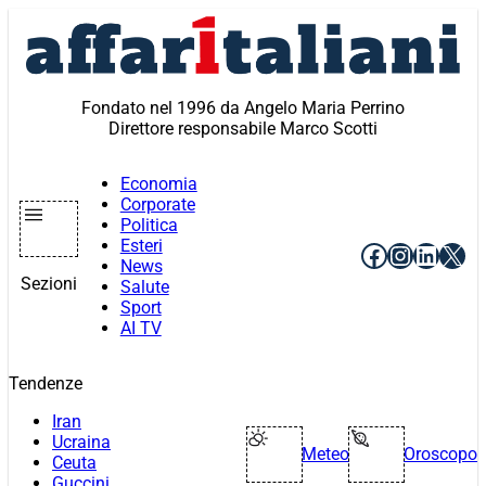
Vai
al
contenuto
Fondato nel 1996 da Angelo Maria Perrino
Direttore responsabile Marco Scotti
Economia
Corporate
Politica
Esteri
Facebook
Instagr
Linke
X
News
Sezioni
Salute
Sport
AI TV
Tendenze
Iran
Ucraina
Meteo
Oroscopo
Ceuta
Guccini