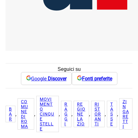
Seguici su
Google
Discover
Fonti preferite
MOVI
CO
ZI
MENT
R
RE
RI
T
MU
N
B
O
A
GIO
ST
A
NE
GA
, 
, 
, 
, 
, 
, 
, 
A
CINQU
G
NE
OR
S
DI
RE
R
E
G
LA
AN
S
RO
TT
STELL
I
ZIO
TI
E
MA
I
E