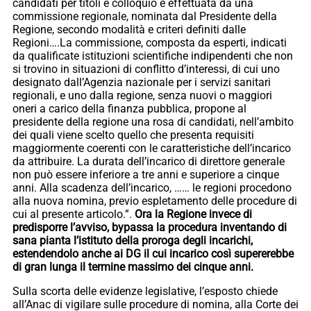
candidati per titoli e colloquio è effettuata da una
commissione regionale, nominata dal Presidente della
Regione, secondo modalità e criteri definiti dalle
Regioni….La commissione, composta da esperti, indicati
da qualificate istituzioni scientifiche indipendenti che non
si trovino in situazioni di conflitto d’interessi, di cui uno
designato dall’Agenzia nazionale per i servizi sanitari
regionali, e uno dalla regione, senza nuovi o maggiori
oneri a carico della finanza pubblica, propone al
presidente della regione una rosa di candidati, nell’ambito
dei quali viene scelto quello che presenta requisiti
maggiormente coerenti con le caratteristiche dell’incarico
da attribuire. La durata dell’incarico di direttore generale
non può essere inferiore a tre anni e superiore a cinque
anni. Alla scadenza dell’incarico, …… le regioni procedono
alla nuova nomina, previo espletamento delle procedure di
cui al presente articolo.”.
Ora la Regione invece di
predisporre l’avviso, bypassa la procedura inventando di
sana pianta l’istituto della proroga degli incarichi,
estendendolo anche ai DG il cui incarico così supererebbe
di gran lunga il termine massimo dei cinque anni.
Sulla scorta delle evidenze legislative, l’esposto chiede
all’Anac di vigilare sulle procedure di nomina, alla Corte dei