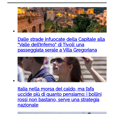
Dalle strade infuocate della Capitale alla
“Valle dell’Inferno” di Tivoli: una
passeggiata serale a Villa Gregoriana
Italia nella morsa del caldo, ma l’afa
uccide più di quanto pensiamo: i bollini
rossi non bastano, serve una strategia
nazionale