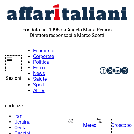
Vai
al
contenuto
Fondato nel 1996 da Angelo Maria Perrino
Direttore responsabile Marco Scotti
Economia
Corporate
Politica
Esteri
Facebook
Instagr
Linke
X
News
Sezioni
Salute
Sport
AI TV
Tendenze
Iran
Ucraina
Meteo
Oroscopo
Ceuta
Guccini