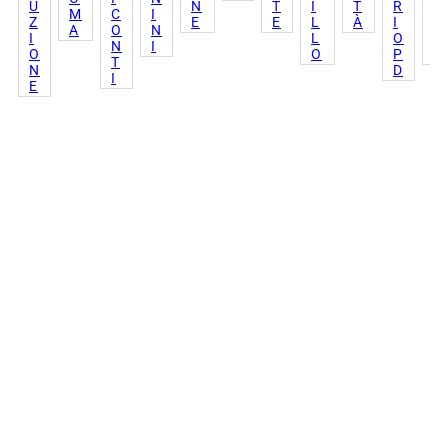
U
N
T
I
T
R
E
M
C
I
Z
E
E
L
À
I
T
A
O
N
I
L
O
T
N
I
O
O
P
I
T
N
D
I
E