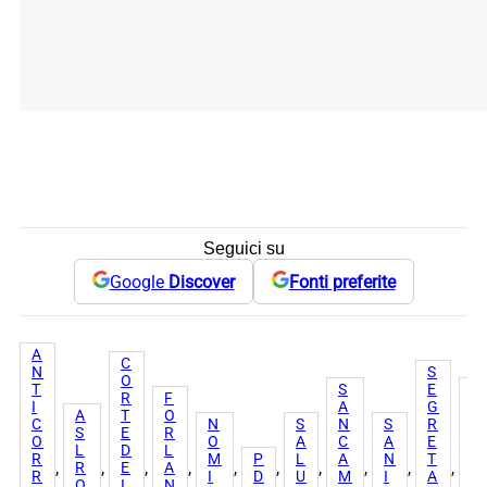
Seguici su
Google
Discover
Fonti preferite
A
C
N
S
O
T
S
E
Z
R
F
I
A
G
I
A
T
O
C
N
S
N
S
R
N
S
E
R
O
O
A
C
A
E
G
L
D
L
R
M
P
L
A
N
T
A
, 
, 
, 
, 
, 
, 
, 
, 
, 
, 
R
E
A
R
I
D
U
M
I
A
R
O
I
N