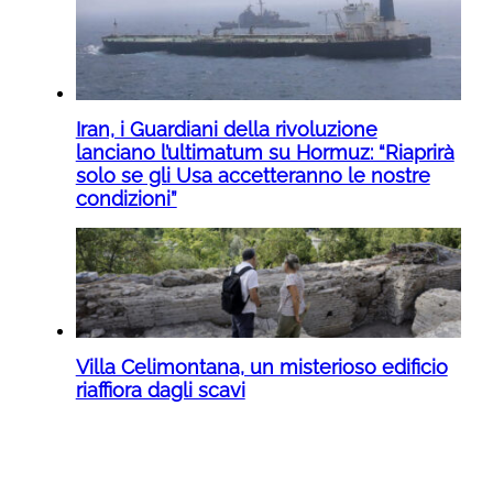
Iran, i Guardiani della rivoluzione
lanciano l’ultimatum su Hormuz: “Riaprirà
solo se gli Usa accetteranno le nostre
condizioni”
Villa Celimontana, un misterioso edificio
riaffiora dagli scavi