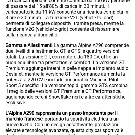
La ricarica rapida in corrente continua da 100 kW permette
di passare dal 15 all’80% di carica in 30 minuti. Il
caricabatterie da 11 kW consente una ricarica completa in
3 ore e 20 minuti. La funzione V2L (vehicle-to-load)
permette di collegare dispositivi tramite presa, mentre la
funzione V2G (vehicle-to-grid) consente di risparmiare
sulla ricarica a domicilio.
Gamma e Allestimenti
La gamma Alpine A290 comprende
due livelli di allestimento, GT e GTS, e quattro versioni
totali. La versione GT, con motore da 180 CV, offre un
buon equilibrio tra prestazioni e comfort. La versione GT
Premium aggiunge interni in pelle nappa e impianto audio
Devialet, mentre la versione GT Performance aumenta la
potenza a 220 CV e include pneumatici Michelin Pilot
Sport 5 specifici. La versione top di gamma GTS combina
il meglio delle versioni GT Premium e GT Performance,
aggiungendo cerchi Snowflake neri e altre caratteristiche
esclusive.
L’Alpine A290 rappresenta un passo importante per il
marchio francese,
portando la sportività elettrica a un
nuovo livello. Con un design accattivante, prestazioni
elevate e tecnologie avanzate, questa city car sportiva è