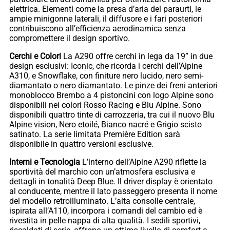
elettrica. Elementi come la presa d’aria del paraurti, le
ampie minigonne laterali, il diffusore e i fari posteriori
contribuiscono all’efficienza aerodinamica senza
compromettere il design sportivo.
Cerchi e Colori
La A290 offre cerchi in lega da 19” in due
design esclusivi: Iconic, che ricorda i cerchi dell’Alpine
A310, e Snowflake, con finiture nero lucido, nero semi-
diamantato o nero diamantato. Le pinze dei freni anteriori
monoblocco Brembo a 4 pistoncini con logo Alpine sono
disponibili nei colori Rosso Racing e Blu Alpine. Sono
disponibili quattro tinte di carrozzeria, tra cui il nuovo Blu
Alpine vision, Nero etoilé, Bianco nacré e Grigio scisto
satinato. La serie limitata Première Edition sarà
disponibile in quattro versioni esclusive.
Interni e Tecnologia
L’interno dell’Alpine A290 riflette la
sportività del marchio con un’atmosfera esclusiva e
dettagli in tonalità Deep Blue. Il driver display è orientato
al conducente, mentre il lato passeggero presenta il nome
del modello retroilluminato. L’alta consolle centrale,
ispirata all’A110, incorpora i comandi del cambio ed è
rivestita in pelle nappa di alta qualità. I sedili sportivi,