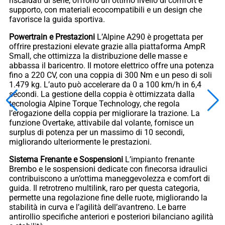
riscaldati di serie, offrono un ottimo livello di comfort e
supporto, con materiali ecocompatibili e un design che
favorisce la guida sportiva.
Powertrain e Prestazioni
L’Alpine A290 è progettata per
offrire prestazioni elevate grazie alla piattaforma AmpR
Small, che ottimizza la distribuzione delle masse e
abbassa il baricentro. Il motore elettrico offre una potenza
fino a 220 CV, con una coppia di 300 Nm e un peso di soli
1.479 kg. L’auto può accelerare da 0 a 100 km/h in 6,4
secondi. La gestione della coppia è ottimizzata dalla
tecnologia Alpine Torque Technology, che regola
l’erogazione della coppia per migliorare la trazione. La
funzione Overtake, attivabile dal volante, fornisce un
surplus di potenza per un massimo di 10 secondi,
migliorando ulteriormente le prestazioni.
Sistema Frenante e Sospensioni
L’impianto frenante
Brembo e le sospensioni dedicate con finecorsa idraulici
contribuiscono a un’ottima maneggevolezza e comfort di
guida. Il retrotreno multilink, raro per questa categoria,
permette una regolazione fine delle ruote, migliorando la
stabilità in curva e l’agilità dell’avantreno. Le barre
antirollio specifiche anteriori e posteriori bilanciano agilità