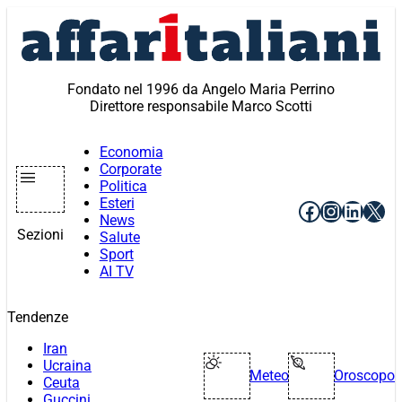
Vai
al
contenuto
Fondato nel 1996 da Angelo Maria Perrino
Direttore responsabile Marco Scotti
Economia
Corporate
Politica
Esteri
Facebook
Instagr
Linke
X
News
Sezioni
Salute
Sport
AI TV
Tendenze
Iran
Ucraina
Meteo
Oroscopo
Ceuta
Guccini