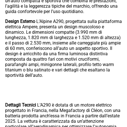
un’auto compatta e sportiva che combina le prestazioni,
l’agilità e la leggerezza tipiche del marchio, offrendo una
guida confortevole per l’uso quotidiano.
Design Esterno
L’Alpine A290, progettata sulla piattaforma
elettrica Ampere, presenta un design muscoloso e
dinamico. Le dimensioni compatte (3.990 mm di
lunghezza, 1.820 mm di larghezza e 1.520 mm di altezza)
e il passo di 2.530 mm, insieme alle carreggiate più ampie
di 60 mm, conferiscono all’auto un aspetto sportivo. Il
design è arricchito da una firma luminosa distintiva
composta da quattro fari con motivi cruciformi,
parafanghi ampi, minigonne laterali, profilo tetto warm
titanium o blu satinato e vari dettagli che esaltano la
sportività dell’auto.
Dettagli Tecnici
L’A290 è dotata di un motore elettrico
progettato in Francia, nella Megafactory di Cléon, con una
batteria prodotta anch’essa in Francia a partire dall’estate
2025. La vettura è caratterizzata da un’attenzione
particolare all’aerodinamica per ottimizzare l’autonomia