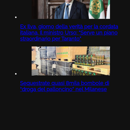
Ex Ilva, giorno della verità per la cordata
italiana. Il ministro Urso: “Serve un piano
straordinario per Taranto”
Sequestrate quasi 8mila bombole di
“droga del palloncino” nel Milanese